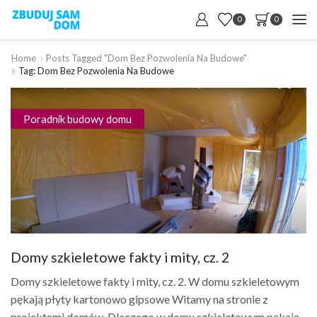
0
0
Home
Posts Tagged "dom Bez Pozwolenia Na Budowe"
Tag: Dom Bez Pozwolenia Na Budowe
Poradnik budowy domu
Domy szkieletowe fakty i mity, cz. 2
Domy szkieletowe fakty i mity, cz. 2. W domu szkieletowym
pękają płyty kartonowo gipsowe Witamy na stronie z
projektami domów. Dlaczego w domu szkieletowym pękają