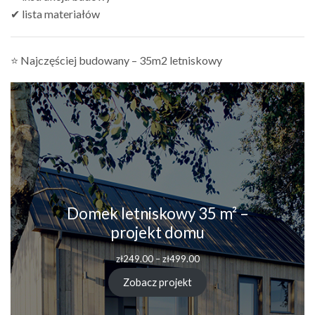
✔ lista materiałów
⭐ Najczęściej budowany – 35m2 letniskowy
Domek letniskowy 35 m² –
projekt domu
Zakres
zł
249.00
–
zł
499.00
cen:
od
Zobacz projekt
zł249.00
do
zł499.00