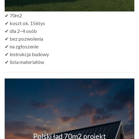
✔ 70m2
✔ koszt ok. 156tys
✔ dla 2–4 osób
✔ bez pozwolenia
✔ na zgłoszenie
✔ instrukcja budowy
✔ lista materiałów
Polski ład 70m2 projekt