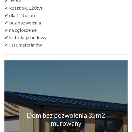
✔ 35m2
✔ koszt ok. 120tys
✔ dla 1–3 osób
✔ bez pozwolenia
✔ na zgłoszenie
✔ instrukcja budowy
✔ lista materiałów
Dom bez pozwolenia 35m2
murowany