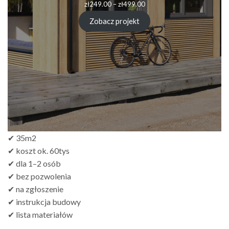
Zakres
zł
249.00
–
zł
499.00
cen:
od
Zobacz projekt
zł249.00
do
zł499.00
✔ 35m2
✔ koszt ok. 60tys
✔ dla 1–2 osób
✔ bez pozwolenia
✔ na zgłoszenie
✔ instrukcja budowy
✔ lista materiałów