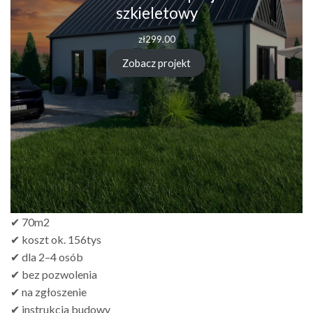
szkieletowy
zł
299.00
Zobacz projekt
✔ 70m2
✔ koszt ok. 156tys
✔ dla 2–4 osób
✔ bez pozwolenia
✔ na zgłoszenie
✔ instrukcja budowy