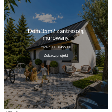
Dom 35m2 z antresolą,
murowany.
Zakres
zł
249.00
–
zł
499.00
cen:
od
Zobacz projekt
zł249.00
do
zł499.00