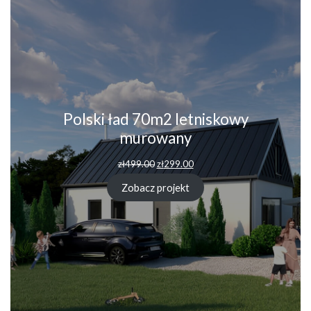
Polski ład 70m2 letniskowy
murowany
Pierwotna
Aktualna
zł
499.00
zł
299.00
cena
cena
wynosiła:
wynosi:
Zobacz projekt
zł499.00.
zł299.00.