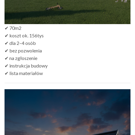
✔ 70m2
✔ koszt ok. 156tys
✔ dla 2–4 osób
✔ bez pozwolenia
✔ na zgłoszenie
✔ instrukcja budowy
✔ lista materiałów