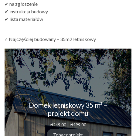
✔ na zgłoszenie
✔ instrukcja budowy
✔ lista materiałów
⭐ Najczęściej budowany – 35m2 letniskowy
Domek letniskowy 35 m² –
projekt domu
Zakres
zł
249.00
–
zł
499.00
cen:
od
Zobacz projekt