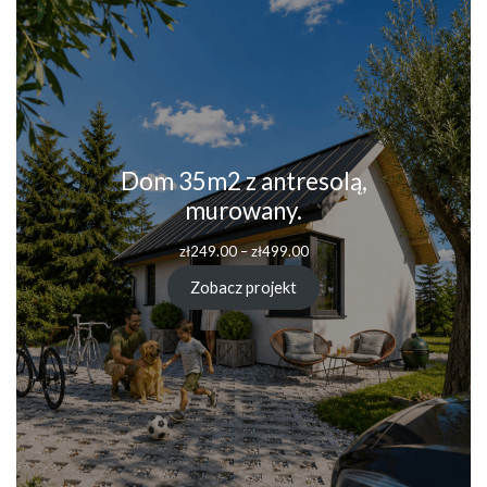
Dom 35m2 z antresolą,
murowany.
Zakres
zł
249.00
–
zł
499.00
cen:
od
Zobacz projekt
zł249.00
do
zł499.00