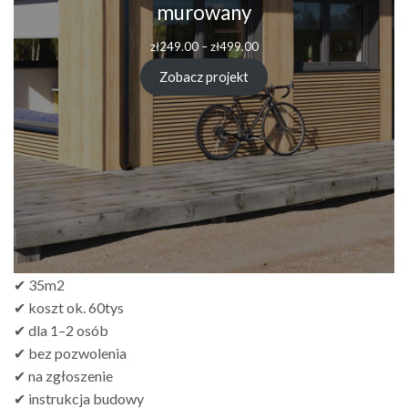
murowany
Zakres
zł
249.00
–
zł
499.00
cen:
od
Zobacz projekt
zł249.00
do
zł499.00
✔ 35m2
✔ koszt ok. 60tys
✔ dla 1–2 osób
✔ bez pozwolenia
✔ na zgłoszenie
✔ instrukcja budowy