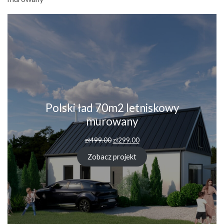
Polski ład 70m2 letniskowy
murowany
Pierwotna
Aktualna
zł
499.00
zł
299.00
cena
cena
wynosiła:
wynosi:
Zobacz projekt
zł499.00.
zł299.00.