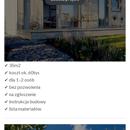
zł249.00
do
zł499.00
✔ 35m2
✔ koszt ok. 60tys
✔ dla 1–2 osób
✔ bez pozwolenia
✔ na zgłoszenie
✔ instrukcja budowy
✔ lista materiałów