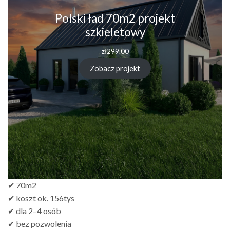
Polski ład 70m2 projekt
szkieletowy
zł
299.00
Zobacz projekt
✔ 70m2
✔ koszt ok. 156tys
✔ dla 2–4 osób
✔ bez pozwolenia