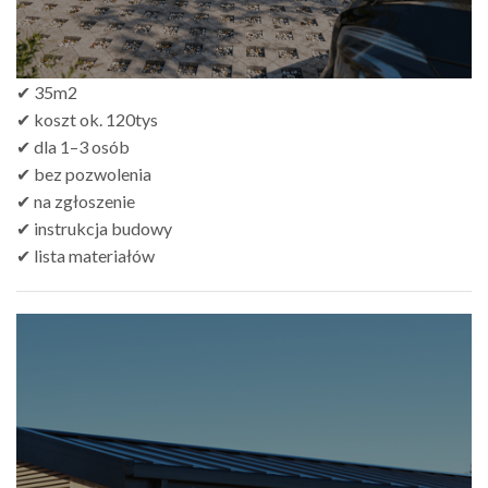
✔ 35m2
✔ koszt ok. 120tys
✔ dla 1–3 osób
✔ bez pozwolenia
✔ na zgłoszenie
✔ instrukcja budowy
✔ lista materiałów