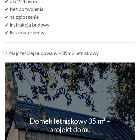
✔ dla 2–4 osób
✔ bez pozwolenia
✔ na zgłoszenie
✔ instrukcja budowy
✔ lista materiałów
⭐ Najczęściej budowany – 35m2 letniskowy
Domek letniskowy 35 m² –
projekt domu