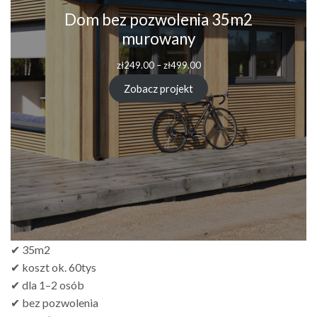
Dom bez pozwolenia 35m2
murowany
Zakres
zł
249.00
–
zł
499.00
cen:
od
Zobacz projekt
zł249.00
do
zł499.00
✔ 35m2
✔ koszt ok. 60tys
✔ dla 1–2 osób
✔ bez pozwolenia