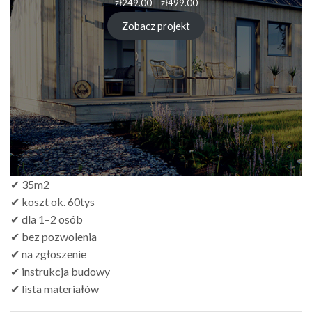
Zakres
zł
249.00
–
zł
499.00
cen:
od
Zobacz projekt
zł249.00
do
zł499.00
✔ 35m2
✔ koszt ok. 60tys
✔ dla 1–2 osób
✔ bez pozwolenia
✔ na zgłoszenie
✔ instrukcja budowy
✔ lista materiałów