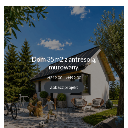
Dom 35m2 z antresolą,
murowany.
Zakres
zł
249.00
–
zł
499.00
cen:
od
Zobacz projekt
zł249.00
do
zł499.00