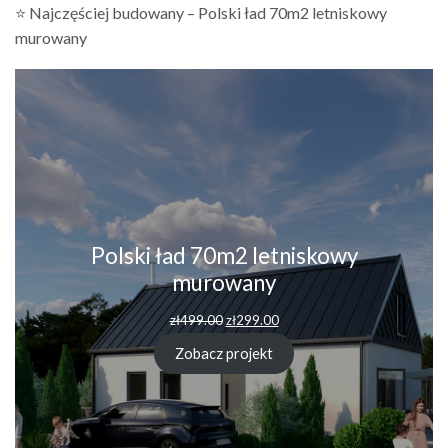
⭐ Najczęściej budowany – Polski ład 70m2 letniskowy
murowany
Polski ład 70m2 letniskowy
murowany
Pierwotna
Aktualna
zł
499.00
zł
299.00
cena
cena
wynosiła:
wynosi:
Zobacz projekt
zł499.00.
zł299.00.