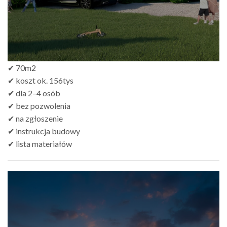
✔ 70m2
✔ koszt ok. 156tys
✔ dla 2–4 osób
✔ bez pozwolenia
✔ na zgłoszenie
✔ instrukcja budowy
✔ lista materiałów