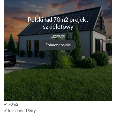
Polski ład 70m2 projekt
szkieletowy
zł
299.00
Zobacz projekt
✔ 70m2
✔ koszt ok. 156tys