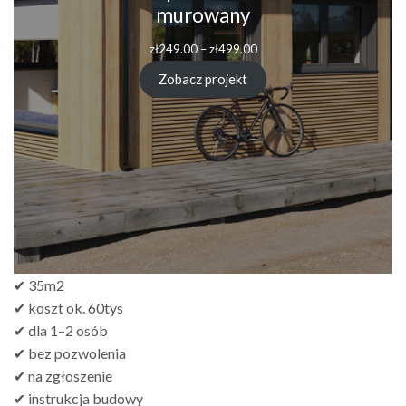
murowany
Zakres
zł
249.00
–
zł
499.00
cen:
od
Zobacz projekt
zł249.00
do
zł499.00
✔ 35m2
✔ koszt ok. 60tys
✔ dla 1–2 osób
✔ bez pozwolenia
✔ na zgłoszenie
✔ instrukcja budowy