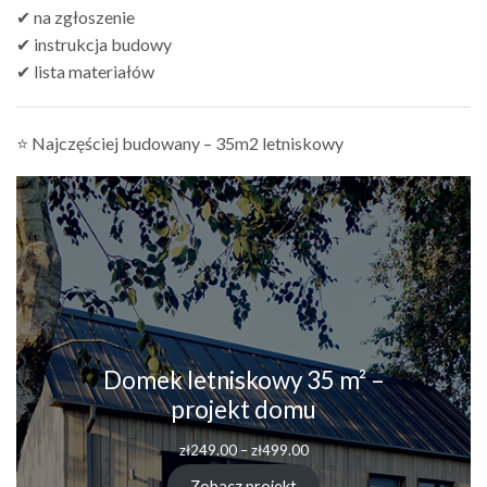
✔ na zgłoszenie
✔ instrukcja budowy
✔ lista materiałów
⭐ Najczęściej budowany – 35m2 letniskowy
Domek letniskowy 35 m² –
projekt domu
Zakres
zł
249.00
–
zł
499.00
cen:
od
Zobacz projekt