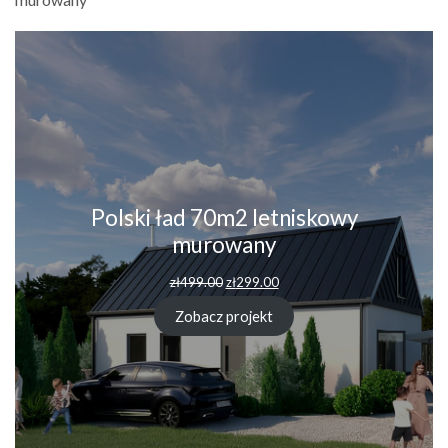
Polski ład 70m2 letniskowy
murowany
Pierwotna
Aktualna
zł
499.00
zł
299.00
cena
cena
wynosiła:
wynosi:
Zobacz projekt
zł499.00.
zł299.00.