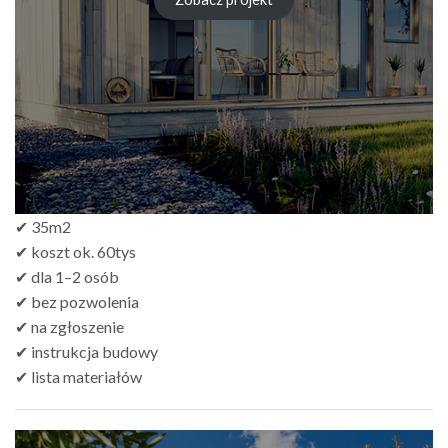
zł249.00
do
zł499.00
✔ 35m2
✔ koszt ok. 60tys
✔ dla 1–2 osób
✔ bez pozwolenia
✔ na zgłoszenie
✔ instrukcja budowy
✔ lista materiałów