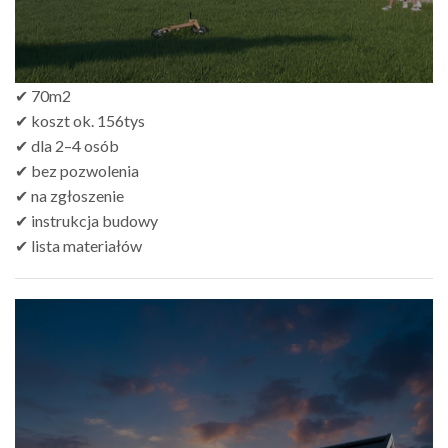
✔ 70m2
✔ koszt ok. 156tys
✔ dla 2–4 osób
✔ bez pozwolenia
✔ na zgłoszenie
✔ instrukcja budowy
✔ lista materiałów