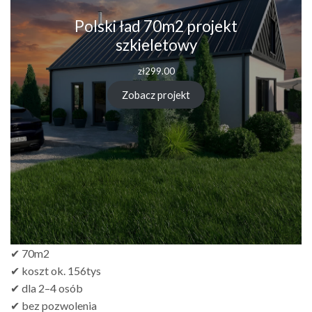
Polski ład 70m2 projekt
szkieletowy
zł
299.00
Zobacz projekt
✔ 70m2
✔ koszt ok. 156tys
✔ dla 2–4 osób
✔ bez pozwolenia