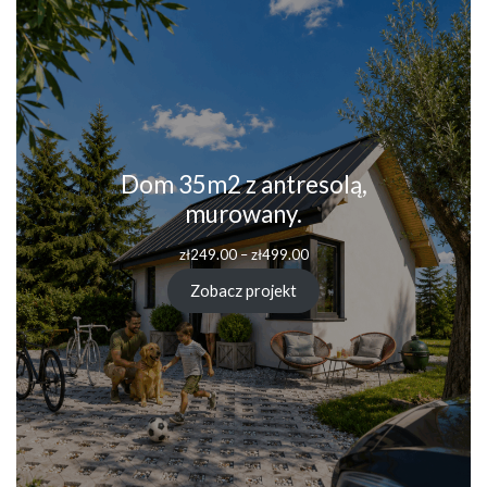
Dom 35m2 z antresolą,
murowany.
Zakres
zł
249.00
–
zł
499.00
cen:
od
Zobacz projekt
zł249.00
do
zł499.00