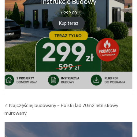
Instrukcje Budowy
zł
299.00
Kup teraz
⭐ Najczęściej budowany – Polski ład 70m2 letniskowy
murowany