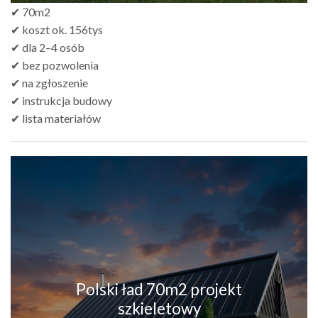
✔ 70m2
✔ koszt ok. 156tys
✔ dla 2–4 osób
✔ bez pozwolenia
✔ na zgłoszenie
✔ instrukcja budowy
✔ lista materiałów
Polski ład 70m2 projekt
szkieletowy