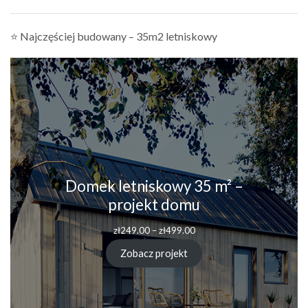
⭐ Najczęściej budowany – 35m2 letniskowy
Domek letniskowy 35 m² –
projekt domu
Zakres
zł
249.00
–
zł
499.00
cen:
od
Zobacz projekt
zł249.00
do
zł499.00