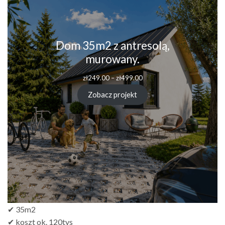
Dom 35m2 z antresolą,
murowany.
Zakres
zł
249.00
–
zł
499.00
cen:
od
Zobacz projekt
zł249.00
do
zł499.00
✔ 35m2
✔ koszt ok. 120tys