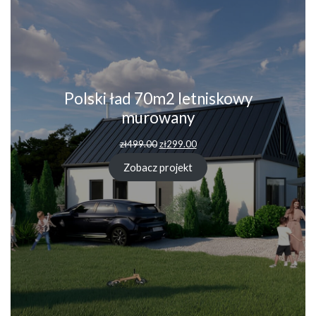
Polski ład 70m2 letniskowy
murowany
Pierwotna
Aktualna
zł
499.00
zł
299.00
cena
cena
wynosiła:
wynosi:
Zobacz projekt
zł499.00.
zł299.00.