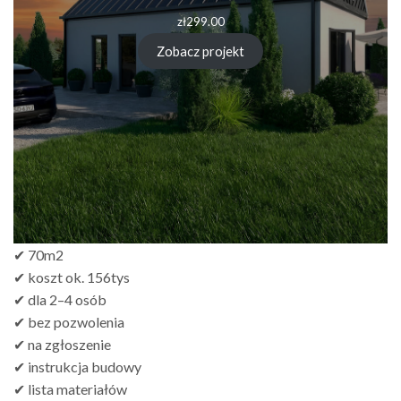
zł
299.00
Zobacz projekt
✔ 70m2
✔ koszt ok. 156tys
✔ dla 2–4 osób
✔ bez pozwolenia
✔ na zgłoszenie
✔ instrukcja budowy
✔ lista materiałów