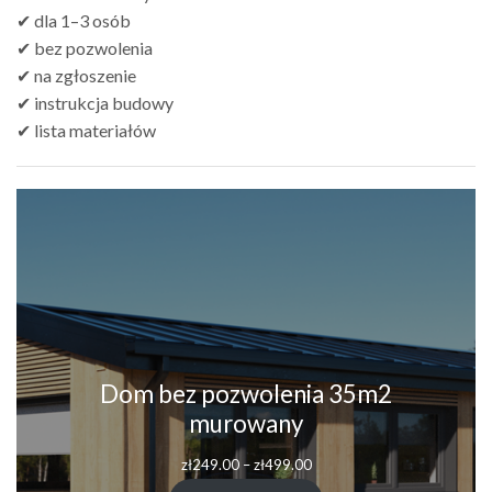
✔ dla 1–3 osób
✔ bez pozwolenia
✔ na zgłoszenie
✔ instrukcja budowy
✔ lista materiałów
Dom bez pozwolenia 35m2
murowany
Zakres
zł
249.00
–
zł
499.00
cen: