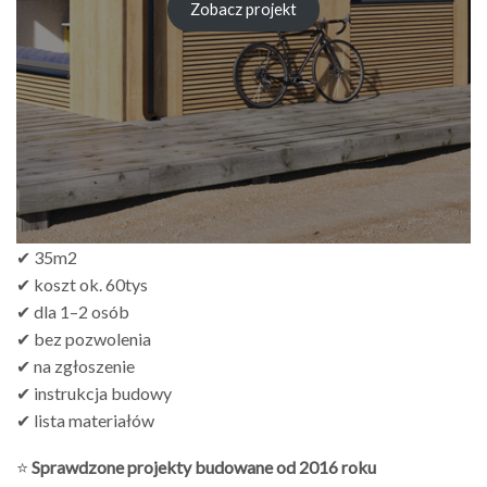
od
Zobacz projekt
zł249.00
do
zł499.00
✔ 35m2
✔ koszt ok. 60tys
✔ dla 1–2 osób
✔ bez pozwolenia
✔ na zgłoszenie
✔ instrukcja budowy
✔ lista materiałów
⭐
Sprawdzone projekty budowane od 2016 roku