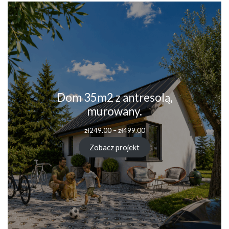
Dom 35m2 z antresolą,
murowany.
Zakres
zł
249.00
–
zł
499.00
cen:
od
Zobacz projekt
zł249.00
do
zł499.00