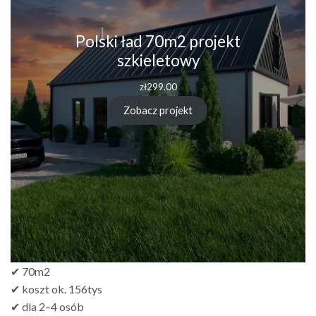
Polski ład 70m2 projekt
szkieletowy
zł
299.00
Zobacz projekt
✔ 70m2
✔ koszt ok. 156tys
✔ dla 2–4 osób