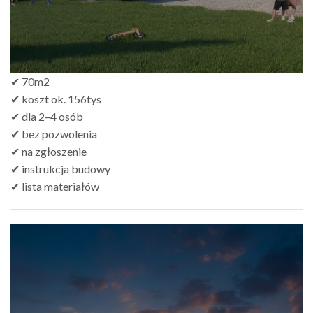
✔ 70m2
✔ koszt ok. 156tys
✔ dla 2–4 osób
✔ bez pozwolenia
✔ na zgłoszenie
✔ instrukcja budowy
✔ lista materiałów