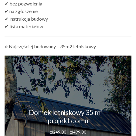
✔ bez pozwolenia
✔ na zgłoszenie
✔ instrukcja budowy
✔ lista materiałów
⭐ Najczęściej budowany – 35m2 letniskowy
Domek letniskowy 35 m² –
projekt domu
Zakres
zł
249.00
–
zł
499.00