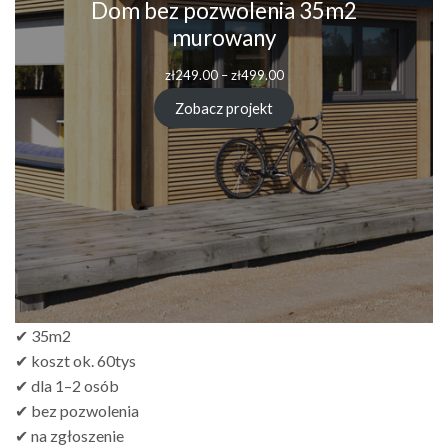
Dom bez pozwolenia 35m2
murowany
Zakres
zł
249.00
–
zł
499.00
cen:
od
Zobacz projekt
zł249.00
do
zł499.00
✔ 35m2
✔ koszt ok. 60tys
✔ dla 1–2 osób
✔ bez pozwolenia
✔ na zgłoszenie