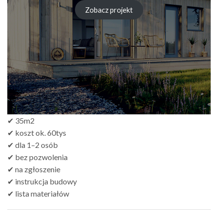
cen:
od
Zobacz projekt
zł249.00
do
zł499.00
✔ 35m2
✔ koszt ok. 60tys
✔ dla 1–2 osób
✔ bez pozwolenia
✔ na zgłoszenie
✔ instrukcja budowy
✔ lista materiałów