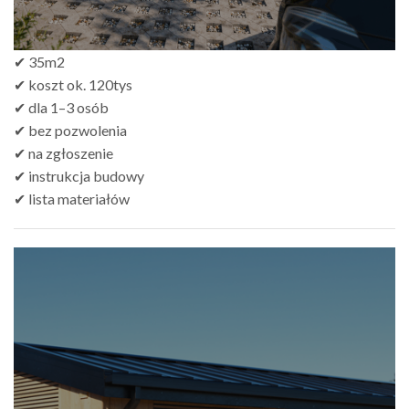
✔ 35m2
✔ koszt ok. 120tys
✔ dla 1–3 osób
✔ bez pozwolenia
✔ na zgłoszenie
✔ instrukcja budowy
✔ lista materiałów