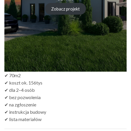
Zobacz projekt
✔ 70m2
✔ koszt ok. 156tys
✔ dla 2–4 osób
✔ bez pozwolenia
✔ na zgłoszenie
✔ instrukcja budowy
✔ lista materiałów