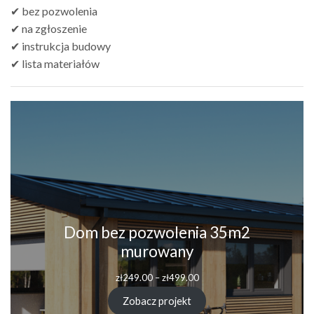
✔ bez pozwolenia
✔ na zgłoszenie
✔ instrukcja budowy
✔ lista materiałów
Dom bez pozwolenia 35m2
murowany
Zakres
zł
249.00
–
zł
499.00
cen:
od
Zobacz projekt
zł249.00