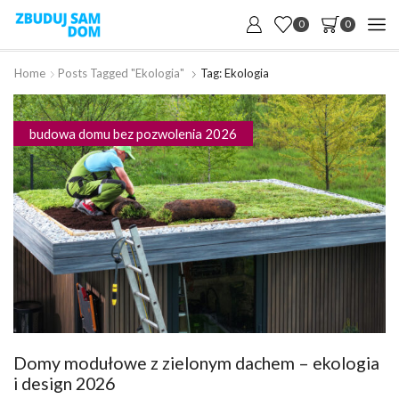
0
0
Home
Posts Tagged "ekologia"
Tag: Ekologia
budowa domu bez pozwolenia 2026
Domy modułowe z zielonym dachem – ekologia
i design 2026