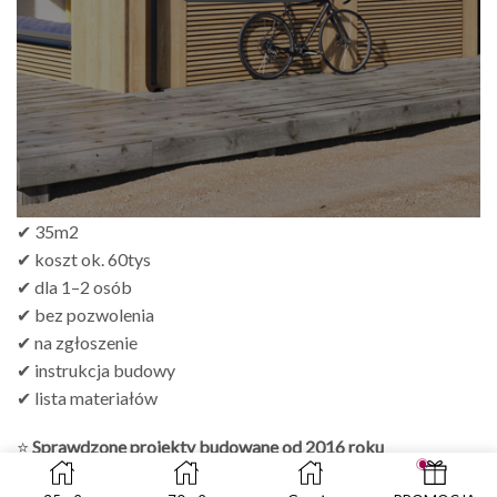
do
zł499.00
✔ 35m2
✔ koszt ok. 60tys
✔ dla 1–2 osób
✔ bez pozwolenia
✔ na zgłoszenie
✔ instrukcja budowy
✔ lista materiałów
⭐
Sprawdzone projekty budowane od 2016 roku