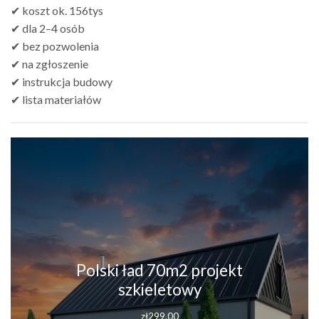
✔ koszt ok. 156tys
✔ dla 2–4 osób
✔ bez pozwolenia
✔ na zgłoszenie
✔ instrukcja budowy
✔ lista materiałów
Polski ład 70m2 projekt
szkieletowy
zł
299.00