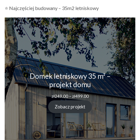
⭐ Najczęściej budowany – 35m2 letniskowy
Domek letniskowy 35 m² –
projekt domu
Zakres
zł
249.00
–
zł
499.00
cen:
od
Zobacz projekt
zł249.00
do
zł499.00