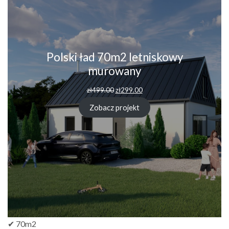
Polski ład 70m2 letniskowy
murowany
Pierwotna
Aktualna
zł
499.00
zł
299.00
cena
cena
wynosiła:
wynosi:
Zobacz projekt
zł499.00.
zł299.00.
✔ 70m2