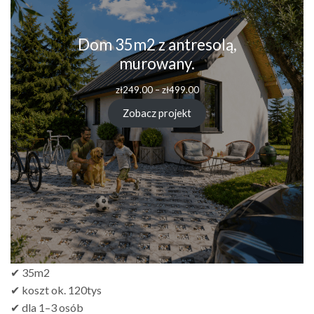
Dom 35m2 z antresolą,
murowany.
Zakres
zł
249.00
–
zł
499.00
cen:
od
Zobacz projekt
zł249.00
do
zł499.00
✔ 35m2
✔ koszt ok. 120tys
✔ dla 1–3 osób