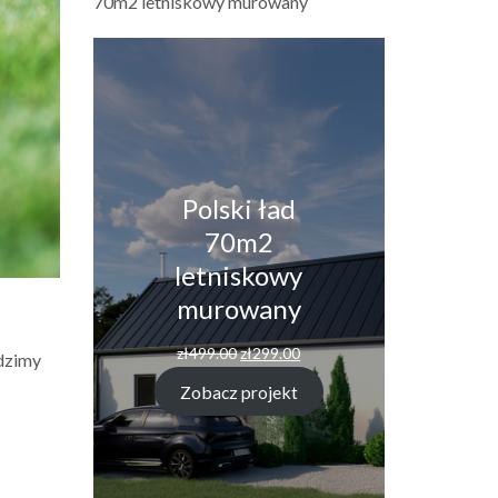
70m2 letniskowy murowany
Polski ład
70m2
letniskowy
murowany
Pierwotna
Aktualna
zł
499.00
zł
299.00
dzimy
cena
cena
wynosiła:
wynosi:
Zobacz projekt
zł499.00.
zł299.00.