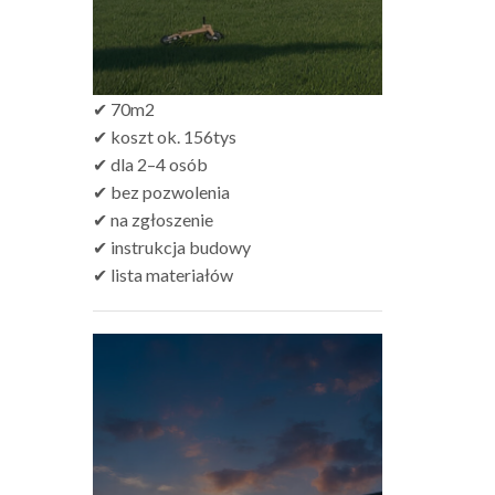
✔ 70m2
✔ koszt ok. 156tys
✔ dla 2–4 osób
✔ bez pozwolenia
✔ na zgłoszenie
✔ instrukcja budowy
✔ lista materiałów