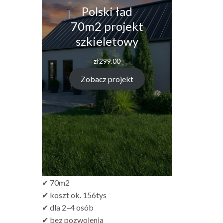
Polski ład
70m2 projekt
szkieletowy
zł
299.00
Zobacz projekt
✔ 70m2
✔ koszt ok. 156tys
✔ dla 2–4 osób
✔ bez pozwolenia