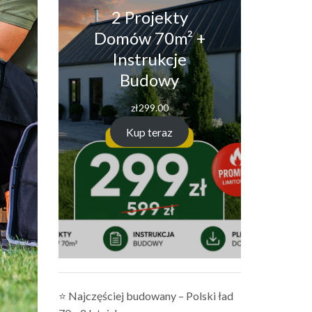
2 Projekty
Domów 70m² +
Instrukcje
Budowy
zł
299.00
Kup teraz
⭐ Najczęściej budowany – Polski ład