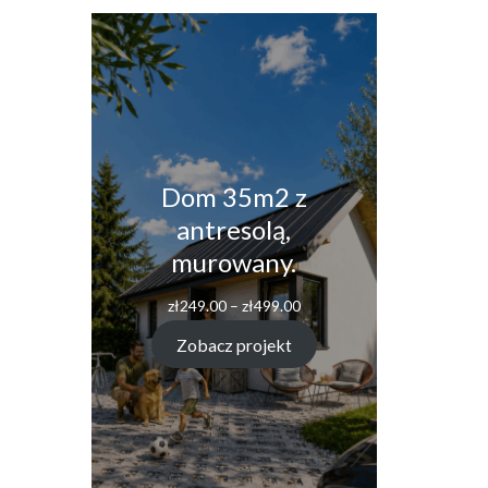
Dom 35m2 z
antresolą,
murowany.
Zakres
zł
249.00
–
zł
499.00
cen:
od
Zobacz projekt
zł249.00
do
zł499.00