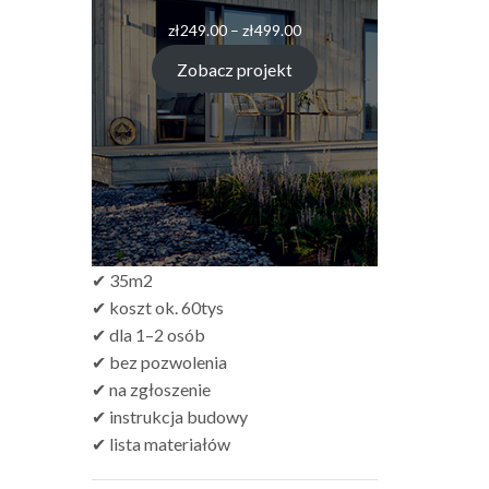
Zakres
zł
249.00
–
zł
499.00
cen:
od
Zobacz projekt
zł249.00
do
zł499.00
✔ 35m2
✔ koszt ok. 60tys
✔ dla 1–2 osób
✔ bez pozwolenia
✔ na zgłoszenie
✔ instrukcja budowy
✔ lista materiałów