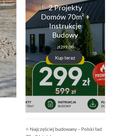
2 Projekty
Domów 70m² +
Instrukcje
Budowy
zł
299.00
Kup teraz
⭐ Najczęściej budowany – Polski ład
.