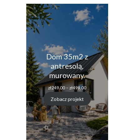
Dom 35m2 z
antresolą,
murowany.
Zakres
zł
249.00
–
zł
499.00
cen:
od
Zobacz projekt
zł249.00
do
zł499.00