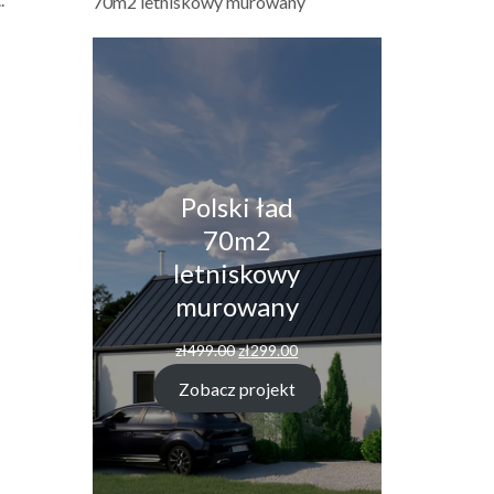
70m2 letniskowy murowany
Polski ład
70m2
letniskowy
murowany
Pierwotna
Aktualna
zł
499.00
zł
299.00
cena
cena
wynosiła:
wynosi:
Zobacz projekt
zł499.00.
zł299.00.