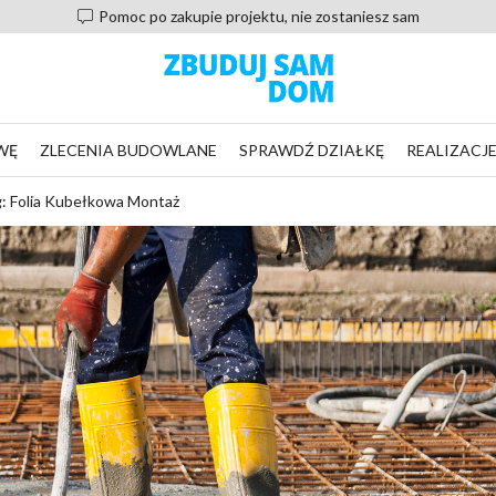
Pomoc po zakupie projektu, nie zostaniesz sam
WĘ
ZLECENIA BUDOWLANE
SPRAWDŹ DZIAŁKĘ
REALIZACJ
: Folia Kubełkowa Montaż