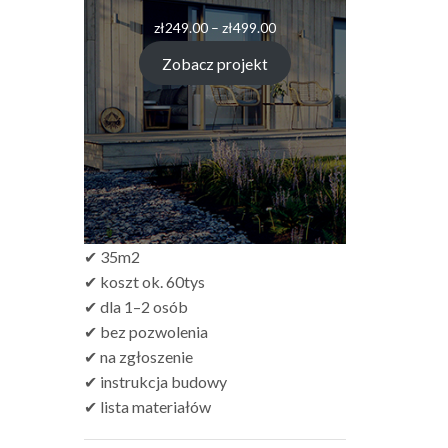
Zakres
zł
249.00
–
zł
499.00
cen:
od
Zobacz projekt
zł249.00
do
zł499.00
✔ 35m2
✔ koszt ok. 60tys
✔ dla 1–2 osób
✔ bez pozwolenia
✔ na zgłoszenie
✔ instrukcja budowy
✔ lista materiałów