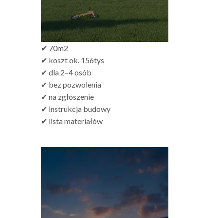
✔ 70m2
✔ koszt ok. 156tys
✔ dla 2–4 osób
✔ bez pozwolenia
✔ na zgłoszenie
✔ instrukcja budowy
✔ lista materiałów