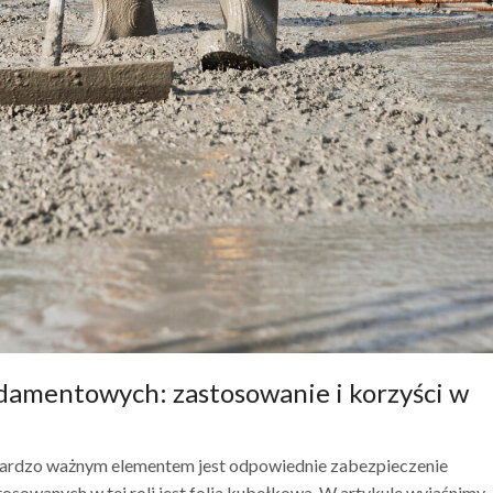
ndamentowych: zastosowanie i korzyści w
rdzo ważnym elementem jest odpowiednie zabezpieczenie
owanych w tej roli jest folia kubełkowa. W artykule wyjaśnimy,..