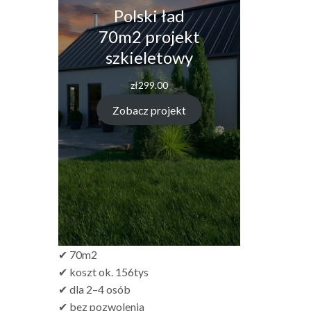
Polski ład
70m2 projekt
szkieletowy
zł
299.00
Zobacz projekt
✔ 70m2
✔ koszt ok. 156tys
✔ dla 2–4 osób
✔ bez pozwolenia