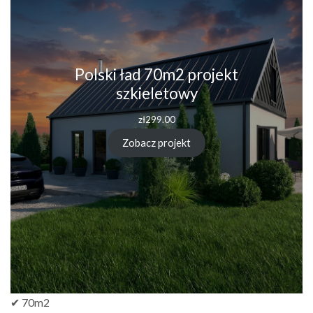
Polski ład 70m2 projekt
szkieletowy
zł
299.00
Zobacz projekt
✔ 70m2