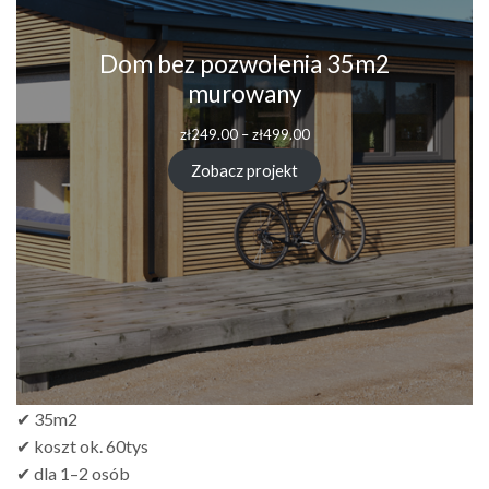
Dom bez pozwolenia 35m2
murowany
Zakres
zł
249.00
–
zł
499.00
cen:
od
Zobacz projekt
zł249.00
do
zł499.00
✔ 35m2
✔ koszt ok. 60tys
✔ dla 1–2 osób