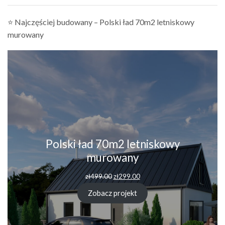
⭐ Najczęściej budowany – Polski ład 70m2 letniskowy
murowany
Polski ład 70m2 letniskowy
murowany
Pierwotna
Aktualna
zł
499.00
zł
299.00
cena
cena
wynosiła:
wynosi:
Zobacz projekt
zł499.00.
zł299.00.