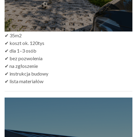
✔ 35m2
✔ koszt ok. 120tys
✔ dla 1–3 osób
✔ bez pozwolenia
✔ na zgłoszenie
✔ instrukcja budowy
✔ lista materiałów