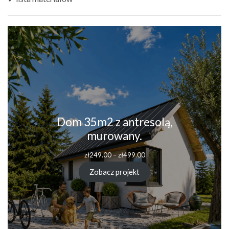
Dom 35m2 z antresolą,
murowany.
Zakres
zł
249.00
–
zł
499.00
cen:
od
Zobacz projekt
zł249.00
do
zł499.00