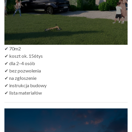
✔ 70m2
✔ koszt ok. 156tys
✔ dla 2–4 osób
✔ bez pozwolenia
✔ na zgłoszenie
✔ instrukcja budowy
✔ lista materiałów