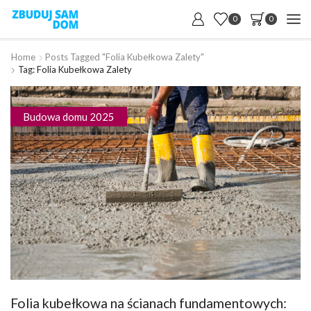
0
0
Home
Posts Tagged "folia Kubełkowa Zalety"
Tag: Folia Kubełkowa Zalety
Budowa domu 2025
Folia kubełkowa na ścianach fundamentowych: