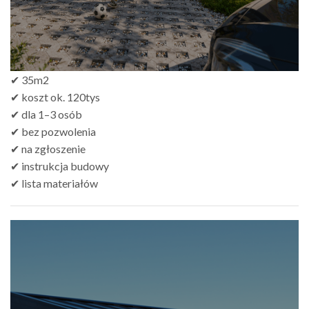
✔ 35m2
✔ koszt ok. 120tys
✔ dla 1–3 osób
✔ bez pozwolenia
✔ na zgłoszenie
✔ instrukcja budowy
✔ lista materiałów