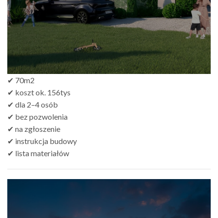
✔ 70m2
✔ koszt ok. 156tys
✔ dla 2–4 osób
✔ bez pozwolenia
✔ na zgłoszenie
✔ instrukcja budowy
✔ lista materiałów