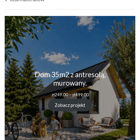
Dom 35m2 z antresolą,
murowany.
Zakres
zł
249.00
–
zł
499.00
cen:
od
Zobacz projekt
zł249.00
do
zł499.00