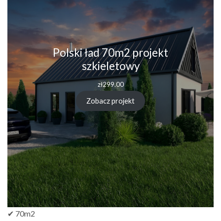
Polski ład 70m2 projekt
szkieletowy
zł
299.00
Zobacz projekt
✔ 70m2