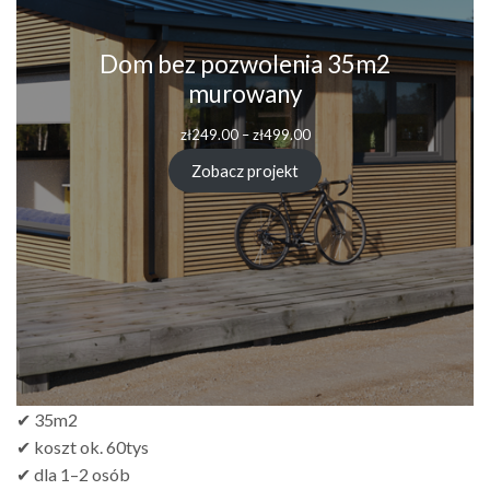
Dom bez pozwolenia 35m2
murowany
Zakres
zł
249.00
–
zł
499.00
cen:
od
Zobacz projekt
zł249.00
do
zł499.00
✔ 35m2
✔ koszt ok. 60tys
✔ dla 1–2 osób