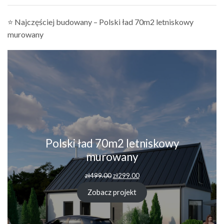
⭐ Najczęściej budowany – Polski ład 70m2 letniskowy
murowany
Polski ład 70m2 letniskowy
murowany
Pierwotna
Aktualna
zł
499.00
zł
299.00
cena
cena
wynosiła:
wynosi:
Zobacz projekt
zł499.00.
zł299.00.