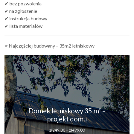
✔ bez pozwolenia
✔ na zgłoszenie
✔ instrukcja budowy
✔ lista materiałów
⭐ Najczęściej budowany – 35m2 letniskowy
Domek letniskowy 35 m² –
projekt domu
Zakres
zł
249.00
–
zł
499.00