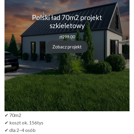
Polski ład 70m2 projekt
szkieletowy
zł
299.00
Zobacz projekt
✔ 70m2
✔ koszt ok. 156tys
✔ dla 2–4 osób