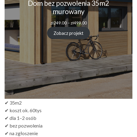
Dom bez pozwolenia 35m2
murowany
Zakres
zł
249.00
–
zł
499.00
cen:
od
Zobacz projekt
zł249.00
do
zł499.00
✔ 35m2
✔ koszt ok. 60tys
✔ dla 1–2 osób
✔ bez pozwolenia
✔ na zgłoszenie