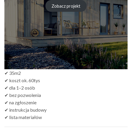
cen:
od
Zobacz projekt
zł249.00
do
zł499.00
✔ 35m2
✔ koszt ok. 60tys
✔ dla 1–2 osób
✔ bez pozwolenia
✔ na zgłoszenie
✔ instrukcja budowy
✔ lista materiałów