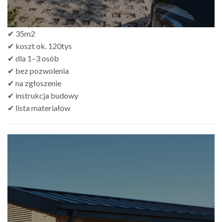
✔ 35m2
✔ koszt ok. 120tys
✔ dla 1–3 osób
✔ bez pozwolenia
✔ na zgłoszenie
✔ instrukcja budowy
✔ lista materiałów