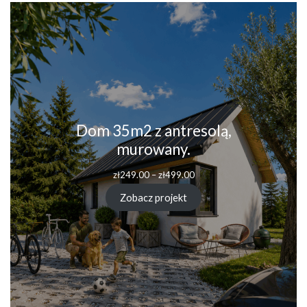
Dom 35m2 z antresolą,
murowany.
Zakres
zł
249.00
–
zł
499.00
cen:
od
Zobacz projekt
zł249.00
do
zł499.00