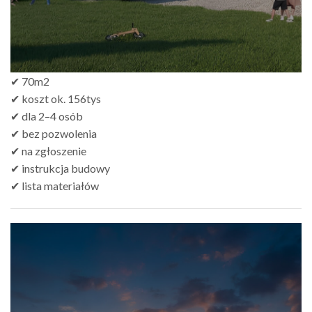
✔ 70m2
✔ koszt ok. 156tys
✔ dla 2–4 osób
✔ bez pozwolenia
✔ na zgłoszenie
✔ instrukcja budowy
✔ lista materiałów