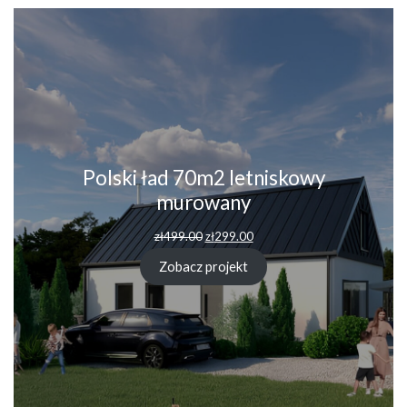
Polski ład 70m2 letniskowy
murowany
Pierwotna
Aktualna
zł
499.00
zł
299.00
cena
cena
wynosiła:
wynosi:
Zobacz projekt
zł499.00.
zł299.00.