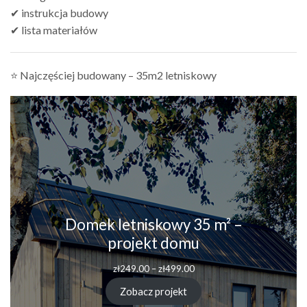
✔ instrukcja budowy
✔ lista materiałów
⭐ Najczęściej budowany – 35m2 letniskowy
Domek letniskowy 35 m² –
projekt domu
Zakres
zł
249.00
–
zł
499.00
cen:
od
Zobacz projekt
zł249.00