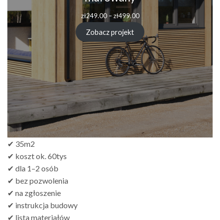
Zakres
zł
249.00
–
zł
499.00
cen:
od
Zobacz projekt
zł249.00
do
zł499.00
✔ 35m2
✔ koszt ok. 60tys
✔ dla 1–2 osób
✔ bez pozwolenia
✔ na zgłoszenie
✔ instrukcja budowy
✔ lista materiałów