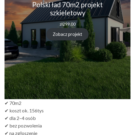
Polski ład 70m2 projekt
szkieletowy
zł
299.00
Zobacz projekt
✔ 70m2
✔ koszt ok. 156tys
✔ dla 2–4 osób
✔ bez pozwolenia
✔ na zgłoszenie