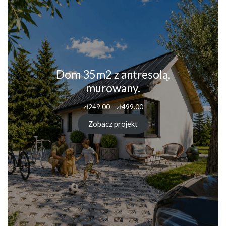
Dom 35m2 z antresolą,
murowany.
Zakres
zł
249.00
–
zł
499.00
cen:
od
Zobacz projekt
zł249.00
do
zł499.00