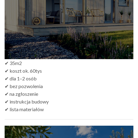
do
zł499.00
✔ 35m2
✔ koszt ok. 60tys
✔ dla 1–2 osób
✔ bez pozwolenia
✔ na zgłoszenie
✔ instrukcja budowy
✔ lista materiałów