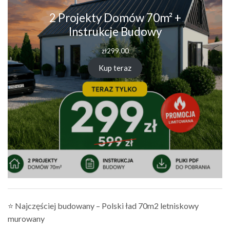
2 Projekty Domów 70m² +
Instrukcje Budowy
zł
299.00
Kup teraz
⭐ Najczęściej budowany – Polski ład 70m2 letniskowy
murowany