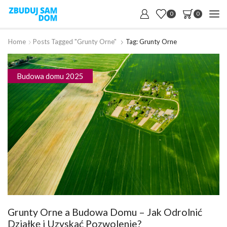
0
0
Home
Posts Tagged "grunty Orne"
Tag: Grunty Orne
Budowa domu 2025
Grunty Orne a Budowa Domu – Jak Odrolnić
Działkę i Uzyskać Pozwolenie?