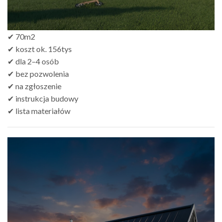
✔ 70m2
✔ koszt ok. 156tys
✔ dla 2–4 osób
✔ bez pozwolenia
✔ na zgłoszenie
✔ instrukcja budowy
✔ lista materiałów