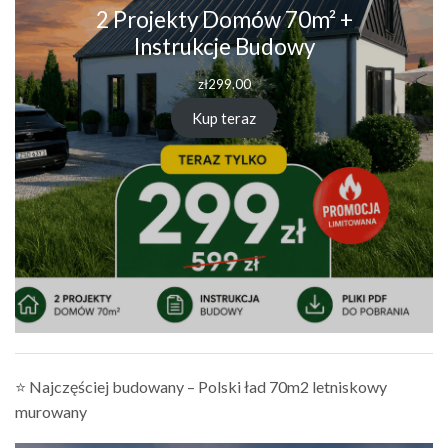
2 Projekty Domów 70m² +
Instrukcje Budowy
zł
299.00
Kup teraz
⭐ Najczęściej budowany – Polski ład 70m2 letniskowy
murowany