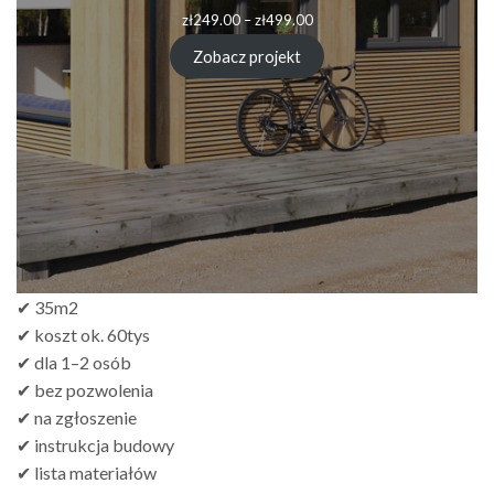
Zakres
zł
249.00
–
zł
499.00
cen:
od
Zobacz projekt
zł249.00
do
zł499.00
✔ 35m2
✔ koszt ok. 60tys
✔ dla 1–2 osób
✔ bez pozwolenia
✔ na zgłoszenie
✔ instrukcja budowy
✔ lista materiałów