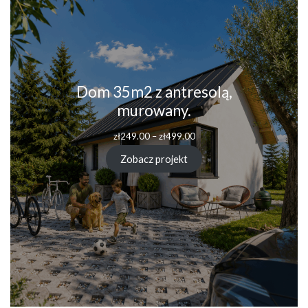
Dom 35m2 z antresolą,
murowany.
Zakres
zł
249.00
–
zł
499.00
cen:
od
Zobacz projekt
zł249.00
do
zł499.00