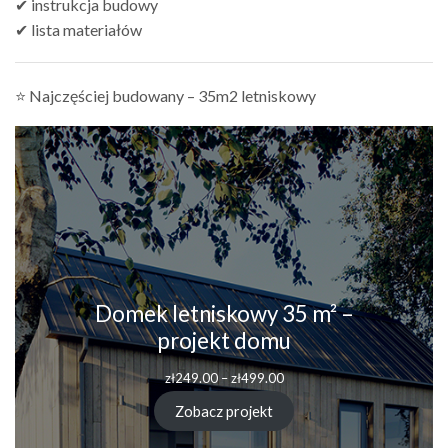
✔ instrukcja budowy
✔ lista materiałów
⭐ Najczęściej budowany – 35m2 letniskowy
Domek letniskowy 35 m² –
projekt domu
Zakres
zł
249.00
–
zł
499.00
cen:
od
Zobacz projekt
zł249.00
do