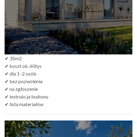
zł499.00
✔ 35m2
✔ koszt ok. 60tys
✔ dla 1–2 osób
✔ bez pozwolenia
✔ na zgłoszenie
✔ instrukcja budowy
✔ lista materiałów