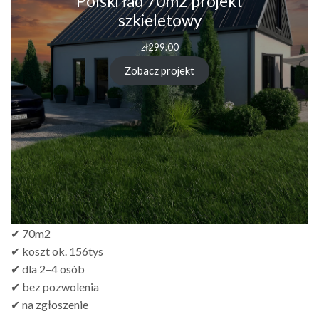
Polski ład 70m2 projekt
szkieletowy
zł
299.00
Zobacz projekt
✔ 70m2
✔ koszt ok. 156tys
✔ dla 2–4 osób
✔ bez pozwolenia
✔ na zgłoszenie