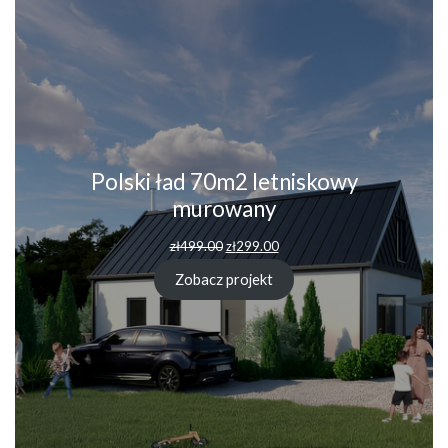
Polski ład 70m2 letniskowy
murowany
Pierwotna
Aktualna
zł
499.00
zł
299.00
cena
cena
wynosiła:
wynosi:
Zobacz projekt
zł499.00.
zł299.00.