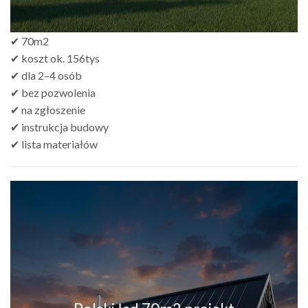
✔ 70m2
✔ koszt ok. 156tys
✔ dla 2–4 osób
✔ bez pozwolenia
✔ na zgłoszenie
✔ instrukcja budowy
✔ lista materiałów