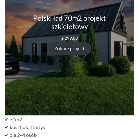
Polski ład 70m2 projekt
szkieletowy
zł
299.00
Zobacz projekt
✔ 70m2
✔ koszt ok. 156tys
✔ dla 2–4 osób