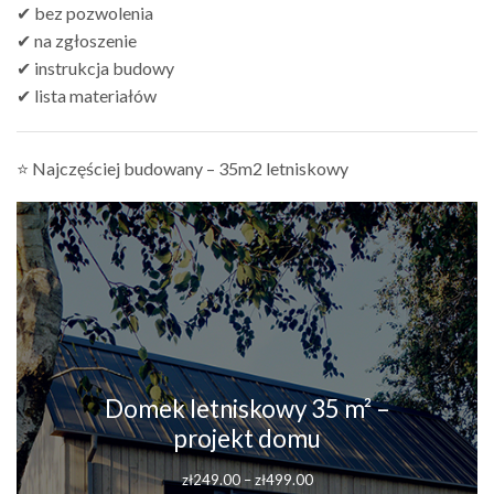
✔ bez pozwolenia
✔ na zgłoszenie
✔ instrukcja budowy
✔ lista materiałów
⭐ Najczęściej budowany – 35m2 letniskowy
Domek letniskowy 35 m² –
projekt domu
Zakres
zł
249.00
–
zł
499.00