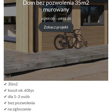
Dom bez pozwolenia 35m2
murowany
Zakres
zł
249.00
–
zł
499.00
cen:
od
Zobacz projekt
zł249.00
do
zł499.00
✔ 35m2
✔ koszt ok. 60tys
✔ dla 1–2 osób
✔ bez pozwolenia
✔ na zgłoszenie