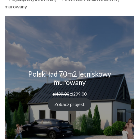
murowany
Polski ład 70m2 letniskowy
murowany
Pierwotna
Aktualna
zł
499.00
zł
299.00
cena
cena
wynosiła:
wynosi:
Zobacz projekt
zł499.00.
zł299.00.