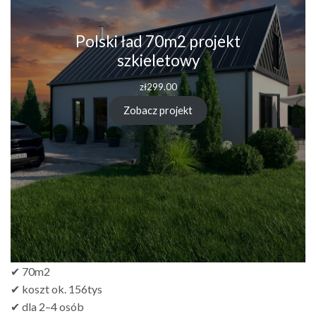
Polski ład 70m2 projekt
szkieletowy
zł
299.00
Zobacz projekt
✔ 70m2
✔ koszt ok. 156tys
✔ dla 2–4 osób