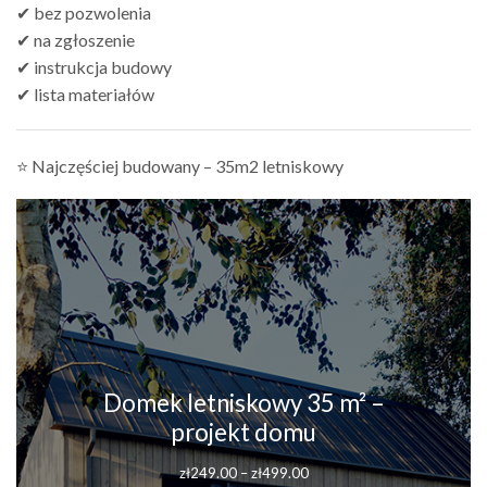
✔ bez pozwolenia
✔ na zgłoszenie
✔ instrukcja budowy
✔ lista materiałów
⭐ Najczęściej budowany – 35m2 letniskowy
Domek letniskowy 35 m² –
projekt domu
Zakres
zł
249.00
–
zł
499.00