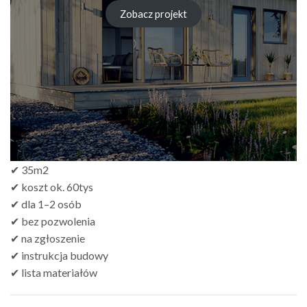
cen:
od
Zobacz projekt
zł249.00
do
zł499.00
✔ 35m2
✔ koszt ok. 60tys
✔ dla 1–2 osób
✔ bez pozwolenia
✔ na zgłoszenie
✔ instrukcja budowy
✔ lista materiałów