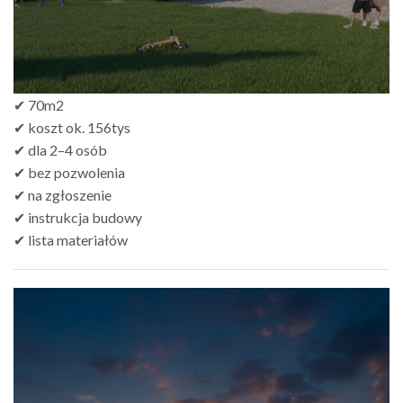
✔ 70m2
✔ koszt ok. 156tys
✔ dla 2–4 osób
✔ bez pozwolenia
✔ na zgłoszenie
✔ instrukcja budowy
✔ lista materiałów