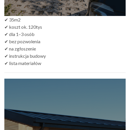
✔ 35m2
✔ koszt ok. 120tys
✔ dla 1–3 osób
✔ bez pozwolenia
✔ na zgłoszenie
✔ instrukcja budowy
✔ lista materiałów