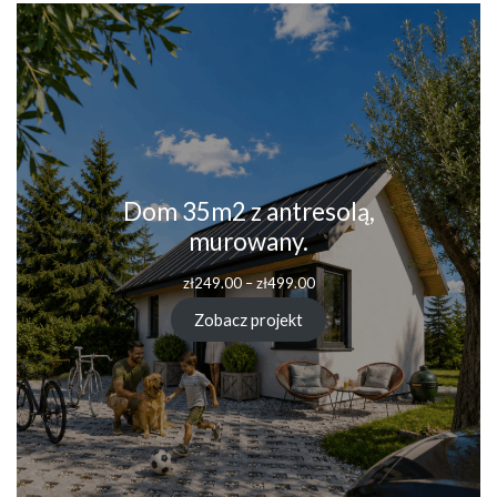
Dom 35m2 z antresolą,
murowany.
Zakres
zł
249.00
–
zł
499.00
cen:
od
Zobacz projekt
zł249.00
do
zł499.00