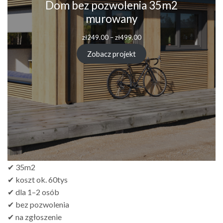
Dom bez pozwolenia 35m2
murowany
Zakres
zł
249.00
–
zł
499.00
cen:
od
Zobacz projekt
zł249.00
do
zł499.00
✔ 35m2
✔ koszt ok. 60tys
✔ dla 1–2 osób
✔ bez pozwolenia
✔ na zgłoszenie