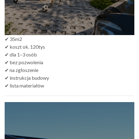
✔ 35m2
✔ koszt ok. 120tys
✔ dla 1–3 osób
✔ bez pozwolenia
✔ na zgłoszenie
✔ instrukcja budowy
✔ lista materiałów