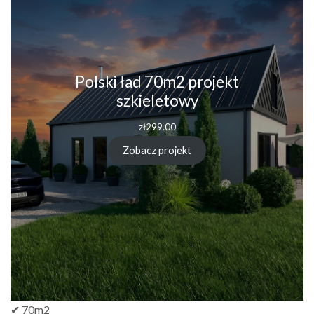
Polski ład 70m2 projekt
szkieletowy
zł
299.00
Zobacz projekt
✔ 70m2