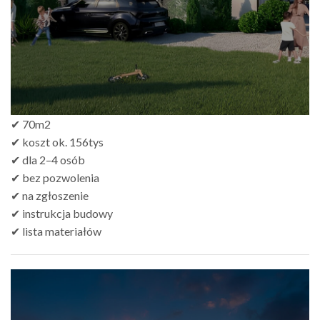
✔ 70m2
✔ koszt ok. 156tys
✔ dla 2–4 osób
✔ bez pozwolenia
✔ na zgłoszenie
✔ instrukcja budowy
✔ lista materiałów