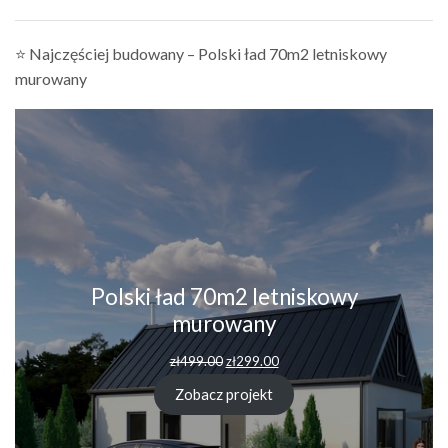
⭐ Najczęściej budowany – Polski ład 70m2 letniskowy
murowany
Polski ład 70m2 letniskowy
murowany
Pierwotna
Aktualna
zł
499.00
zł
299.00
cena
cena
wynosiła:
wynosi:
Zobacz projekt
zł499.00.
zł299.00.