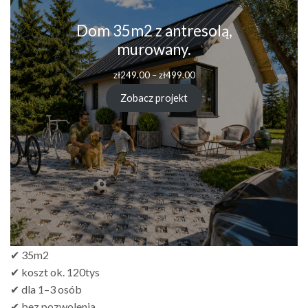
Dom 35m2 z antresolą,
murowany.
Zakres
zł
249.00
–
zł
499.00
cen:
od
Zobacz projekt
zł249.00
do
zł499.00
✔ 35m2
✔ koszt ok. 120tys
✔ dla 1–3 osób
✔ bez pozwolenia