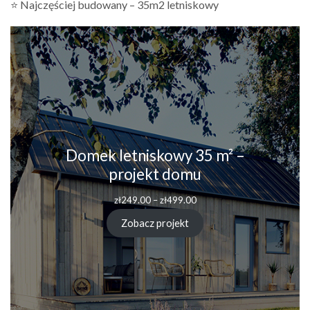
⭐ Najczęściej budowany – 35m2 letniskowy
Domek letniskowy 35 m² –
projekt domu
Zakres
zł
249.00
–
zł
499.00
cen:
od
Zobacz projekt
zł249.00
do
zł499.00