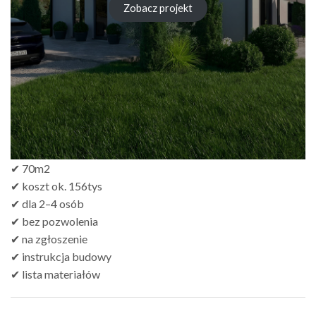
Zobacz projekt
✔ 70m2
✔ koszt ok. 156tys
✔ dla 2–4 osób
✔ bez pozwolenia
✔ na zgłoszenie
✔ instrukcja budowy
✔ lista materiałów