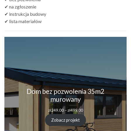
✔ na zgłoszenie
✔ instrukcja budowy
✔ lista materiałów
Dom bez pozwolenia 35m2
murowany
Zakres
zł
249.00
–
zł
499.00
cen:
od
Zobacz projekt
zł249.00
do