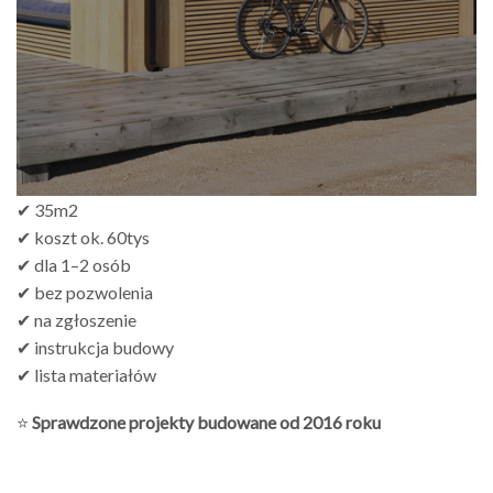
zł499.00
✔ 35m2
✔ koszt ok. 60tys
✔ dla 1–2 osób
✔ bez pozwolenia
✔ na zgłoszenie
✔ instrukcja budowy
✔ lista materiałów
⭐
Sprawdzone projekty budowane od 2016 roku