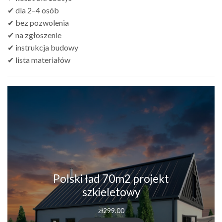
✔ dla 2–4 osób
✔ bez pozwolenia
✔ na zgłoszenie
✔ instrukcja budowy
✔ lista materiałów
Polski ład 70m2 projekt
szkieletowy
zł
299.00