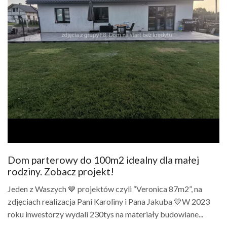
Dom parterowy do 100m2 idealny dla małej
rodziny. Zobacz projekt!
Jeden z Waszych 💙 projektów czyli “Veronica 87m2”, na
zdjęciach realizacja Pani Karoliny i Pana Jakuba 💙W 2023
roku inwestorzy wydali 230tys na materiały budowlane...