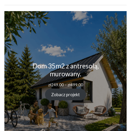
Dom 35m2 z antresolą,
murowany.
Zakres
zł
249.00
–
zł
499.00
cen:
od
Zobacz projekt
zł249.00
do
zł499.00