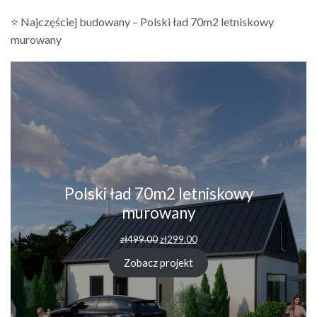
⭐ Najczęściej budowany – Polski ład 70m2 letniskowy
murowany
Polski ład 70m2 letniskowy
murowany
Pierwotna
Aktualna
zł
499.00
zł
299.00
cena
cena
wynosiła:
wynosi:
Zobacz projekt
zł499.00.
zł299.00.