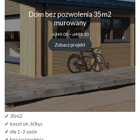
Dom bez pozwolenia 35m2
murowany
Zakres
zł
249.00
–
zł
499.00
cen:
od
Zobacz projekt
zł249.00
do
zł499.00
✔ 35m2
✔ koszt ok. 60tys
✔ dla 1–2 osób
✔ bez pozwolenia