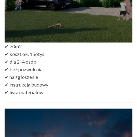
✔ 70m2
✔ koszt ok. 156tys
✔ dla 2–4 osób
✔ bez pozwolenia
✔ na zgłoszenie
✔ instrukcja budowy
✔ lista materiałów