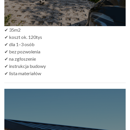
✔ 35m2
✔ koszt ok. 120tys
✔ dla 1–3 osób
✔ bez pozwolenia
✔ na zgłoszenie
✔ instrukcja budowy
✔ lista materiałów