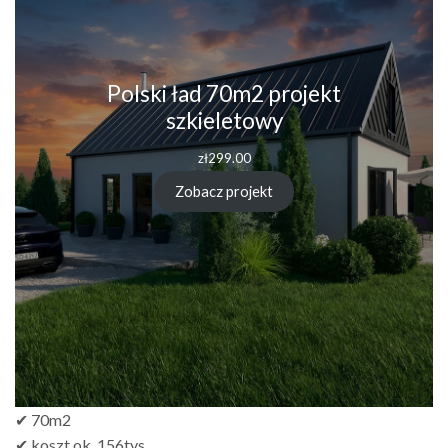
Polski ład 70m2 projekt
szkieletowy
zł
299.00
Zobacz projekt
✔ 70m2
✔ koszt ok. 156tys