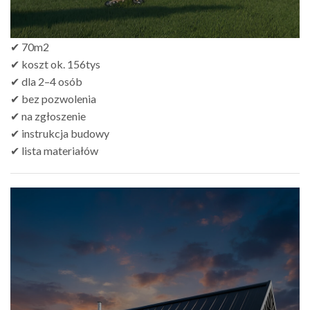
✔ 70m2
✔ koszt ok. 156tys
✔ dla 2–4 osób
✔ bez pozwolenia
✔ na zgłoszenie
✔ instrukcja budowy
✔ lista materiałów