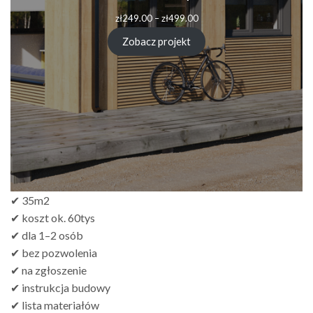
Zakres
zł
249.00
–
zł
499.00
cen:
od
Zobacz projekt
zł249.00
do
zł499.00
✔ 35m2
✔ koszt ok. 60tys
✔ dla 1–2 osób
✔ bez pozwolenia
✔ na zgłoszenie
✔ instrukcja budowy
✔ lista materiałów