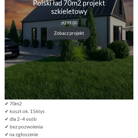
Polski ład 70m2 projekt
szkieletowy
zł
299.00
Zobacz projekt
✔ 70m2
✔ koszt ok. 156tys
✔ dla 2–4 osób
✔ bez pozwolenia
✔ na zgłoszenie