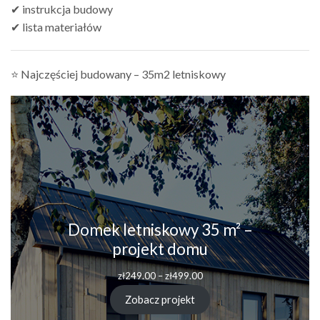
✔ instrukcja budowy
✔ lista materiałów
⭐ Najczęściej budowany – 35m2 letniskowy
Domek letniskowy 35 m² –
projekt domu
Zakres
zł
249.00
–
zł
499.00
cen:
od
Zobacz projekt
zł249.00