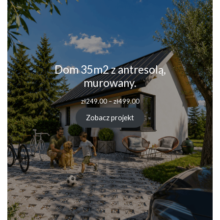
Dom 35m2 z antresolą,
murowany.
Zakres
zł
249.00
–
zł
499.00
cen:
od
Zobacz projekt
zł249.00
do
zł499.00