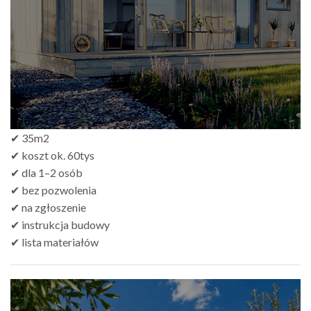
do
zł499.00
✔ 35m2
✔ koszt ok. 60tys
✔ dla 1–2 osób
✔ bez pozwolenia
✔ na zgłoszenie
✔ instrukcja budowy
✔ lista materiałów