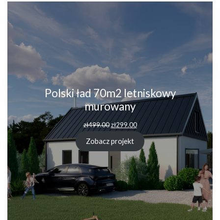
Polski ład 70m2 letniskowy
murowany
Pierwotna
Aktualna
zł
499.00
zł
299.00
cena
cena
wynosiła:
wynosi:
Zobacz projekt
zł499.00.
zł299.00.