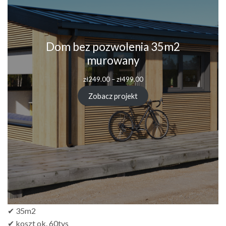
Dom bez pozwolenia 35m2
murowany
Zakres
zł
249.00
–
zł
499.00
cen:
od
Zobacz projekt
zł249.00
do
zł499.00
✔ 35m2
✔ koszt ok. 60tys