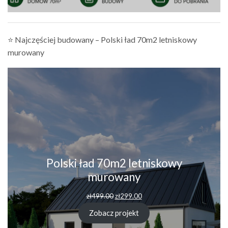
⭐ Najczęściej budowany – Polski ład 70m2 letniskowy
murowany
Polski ład 70m2 letniskowy
murowany
Pierwotna
Aktualna
zł
499.00
zł
299.00
cena
cena
wynosiła:
wynosi:
Zobacz projekt
zł499.00.
zł299.00.