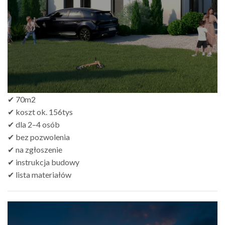
✔ 70m2
✔ koszt ok. 156tys
✔ dla 2–4 osób
✔ bez pozwolenia
✔ na zgłoszenie
✔ instrukcja budowy
✔ lista materiałów