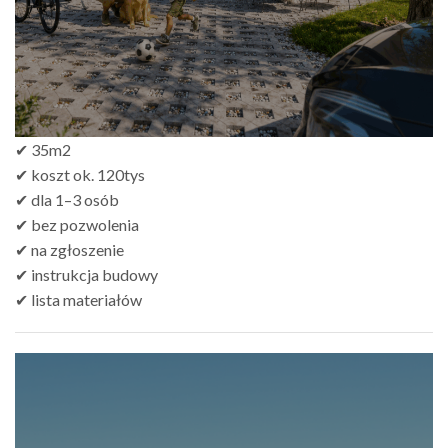
✔ 35m2
✔ koszt ok. 120tys
✔ dla 1–3 osób
✔ bez pozwolenia
✔ na zgłoszenie
✔ instrukcja budowy
✔ lista materiałów