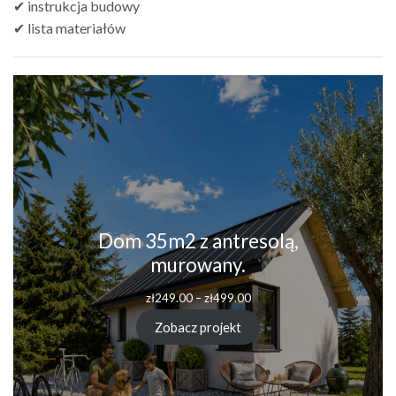
✔ instrukcja budowy
✔ lista materiałów
Dom 35m2 z antresolą,
murowany.
Zakres
zł
249.00
–
zł
499.00
cen:
od
Zobacz projekt
zł249.00
do
zł499.00