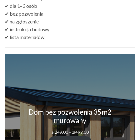
✔ dla 1–3 osób
✔ bez pozwolenia
✔ na zgłoszenie
✔ instrukcja budowy
✔ lista materiałów
Dom bez pozwolenia 35m2
murowany
Zakres
zł
249.00
–
zł
499.00
cen: