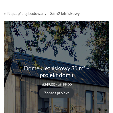
⭐ Najczęściej budowany – 35m2 letniskowy
Domek letniskowy 35 m² –
projekt domu
Zakres
zł
249.00
–
zł
499.00
cen:
od
Zobacz projekt
zł249.00
do
zł499.00