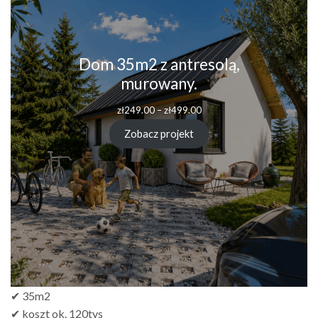
Dom 35m2 z antresolą,
murowany.
Zakres
zł
249.00
–
zł
499.00
cen:
od
Zobacz projekt
zł249.00
do
zł499.00
✔ 35m2
✔ koszt ok. 120tys