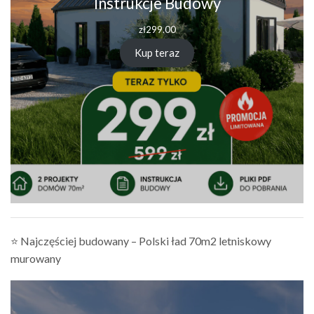
Instrukcje Budowy
zł
299.00
Kup teraz
⭐ Najczęściej budowany – Polski ład 70m2 letniskowy
murowany