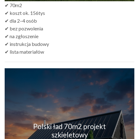
✔ 70m2
✔ koszt ok. 156tys
✔ dla 2–4 osób
✔ bez pozwolenia
✔ na zgłoszenie
✔ instrukcja budowy
✔ lista materiałów
Polski ład 70m2 projekt
szkieletowy