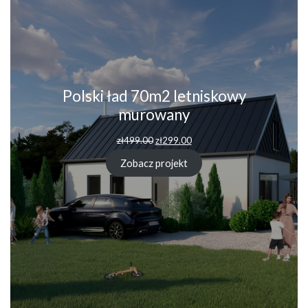
Polski ład 70m2 letniskowy
murowany
Pierwotna
Aktualna
zł
499.00
zł
299.00
cena
cena
wynosiła:
wynosi:
Zobacz projekt
zł499.00.
zł299.00.