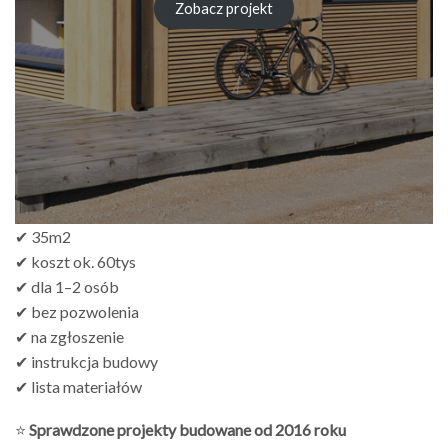
od
Zobacz projekt
zł249.00
do
zł499.00
✔ 35m2
✔ koszt ok. 60tys
✔ dla 1–2 osób
✔ bez pozwolenia
✔ na zgłoszenie
✔ instrukcja budowy
✔ lista materiałów
⭐
Sprawdzone projekty budowane od 2016 roku