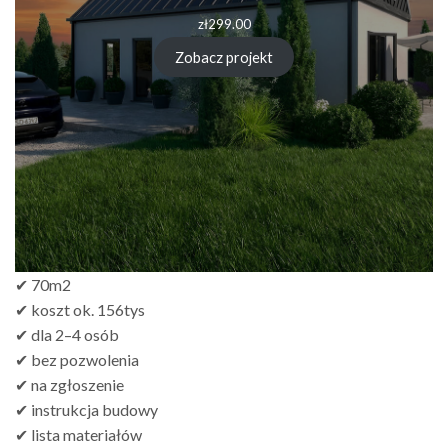
zł
299.00
Zobacz projekt
✔ 70m2
✔ koszt ok. 156tys
✔ dla 2–4 osób
✔ bez pozwolenia
✔ na zgłoszenie
✔ instrukcja budowy
✔ lista materiałów