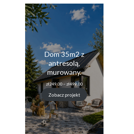
Dom 35m2 z
antresolą,
murowany.
Zakres
zł
249.00
–
zł
499.00
cen:
od
Zobacz projekt
zł249.00
do
zł499.00