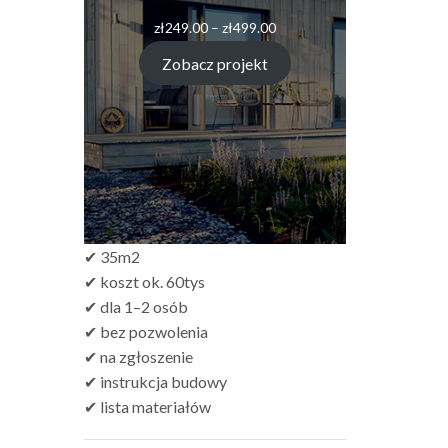
Zakres
zł
249.00
–
zł
499.00
cen:
od
Zobacz projekt
zł249.00
do
zł499.00
✔ 35m2
✔ koszt ok. 60tys
✔ dla 1–2 osób
✔ bez pozwolenia
✔ na zgłoszenie
✔ instrukcja budowy
✔ lista materiałów