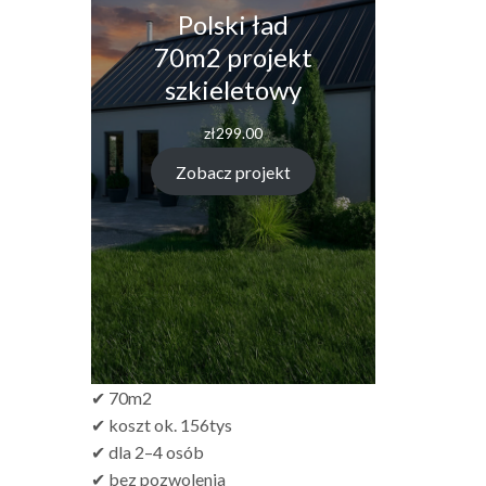
Polski ład
70m2 projekt
szkieletowy
zł
299.00
Zobacz projekt
✔ 70m2
✔ koszt ok. 156tys
✔ dla 2–4 osób
✔ bez pozwolenia