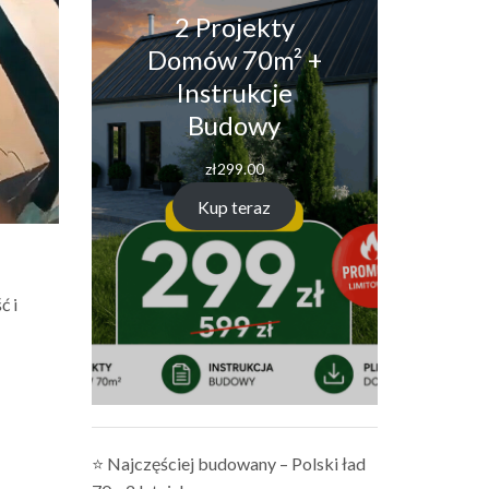
2 Projekty
Domów 70m² +
Instrukcje
Budowy
zł
299.00
Kup teraz
ć i
⭐ Najczęściej budowany – Polski ład