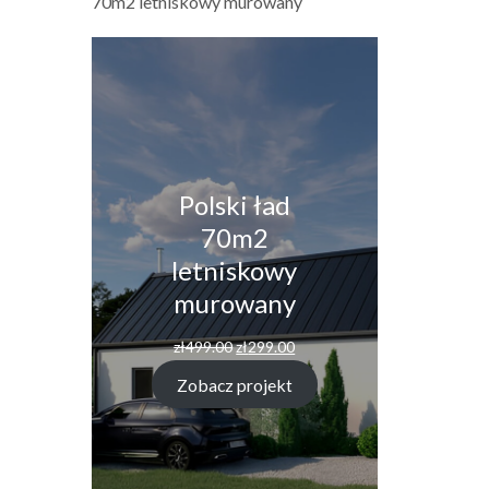
70m2 letniskowy murowany
Polski ład
70m2
letniskowy
murowany
Pierwotna
Aktualna
zł
499.00
zł
299.00
cena
cena
wynosiła:
wynosi:
Zobacz projekt
zł499.00.
zł299.00.