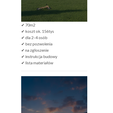
✔ 70m2
✔ koszt ok. 156tys
✔ dla 2–4 osób
✔ bez pozwolenia
✔ na zgłoszenie
✔ instrukcja budowy
✔ lista materiałów