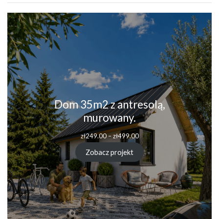
Dom 35m2 z antresolą,
murowany.
Zakres
zł
249.00
–
zł
499.00
cen:
od
Zobacz projekt
zł249.00
do
zł499.00