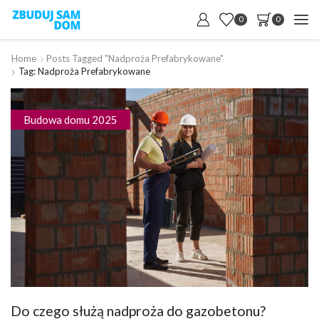
0
0
Home
Posts Tagged "nadproża Prefabrykowane"
Tag: Nadproża Prefabrykowane
Budowa domu 2025
Do czego służą nadproża do gazobetonu?