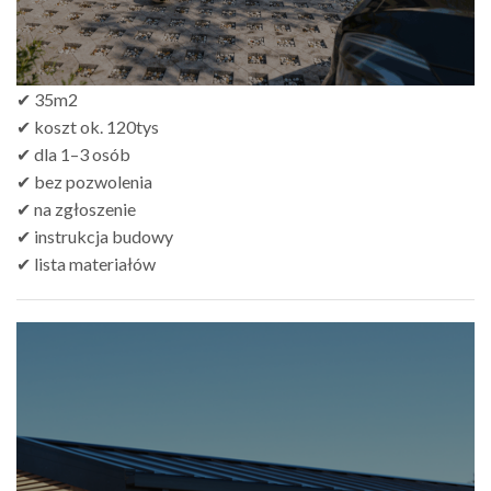
✔ 35m2
✔ koszt ok. 120tys
✔ dla 1–3 osób
✔ bez pozwolenia
✔ na zgłoszenie
✔ instrukcja budowy
✔ lista materiałów