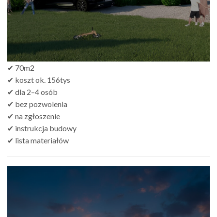
✔ 70m2
✔ koszt ok. 156tys
✔ dla 2–4 osób
✔ bez pozwolenia
✔ na zgłoszenie
✔ instrukcja budowy
✔ lista materiałów