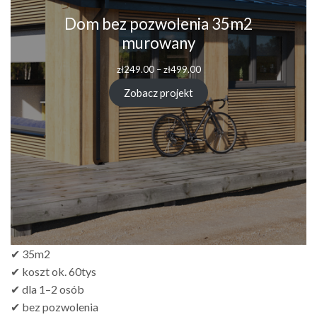
Dom bez pozwolenia 35m2
murowany
Zakres
zł
249.00
–
zł
499.00
cen:
od
Zobacz projekt
zł249.00
do
zł499.00
✔ 35m2
✔ koszt ok. 60tys
✔ dla 1–2 osób
✔ bez pozwolenia