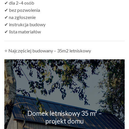
✔ dla 2–4 osób
✔ bez pozwolenia
✔ na zgłoszenie
✔ instrukcja budowy
✔ lista materiałów
⭐ Najczęściej budowany – 35m2 letniskowy
Domek letniskowy 35 m² –
projekt domu