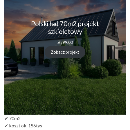
Polski ład 70m2 projekt
szkieletowy
zł
299.00
Zobacz projekt
✔ 70m2
✔ koszt ok. 156tys