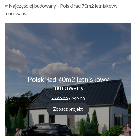
⭐ Najczęściej budowany – Polski ład 70m2 letniskowy
murowany
Polski ład 70m2 letniskowy
murowany
Pierwotna
Aktualna
zł
499.00
zł
299.00
cena
cena
wynosiła:
wynosi:
Zobacz projekt
zł499.00.
zł299.00.