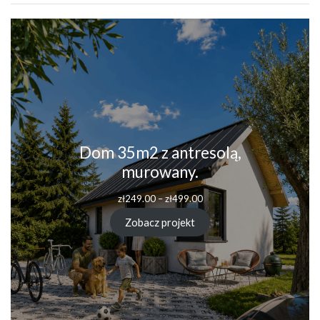
Dom 35m2 z antresolą,
murowany.
Zakres
zł
249.00
–
zł
499.00
cen:
od
Zobacz projekt
zł249.00
do
zł499.00