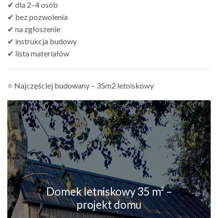
✔ dla 2–4 osób
✔ bez pozwolenia
✔ na zgłoszenie
✔ instrukcja budowy
✔ lista materiałów
⭐ Najczęściej budowany – 35m2 letniskowy
Domek letniskowy 35 m² –
projekt domu