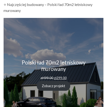
⭐ Najczęściej budowany – Polski ład 70m2 letniskowy
murowany
Polski ład 70m2 letniskowy
murowany
Pierwotna
Aktualna
zł
499.00
zł
299.00
cena
cena
wynosiła:
wynosi:
Zobacz projekt
zł499.00.
zł299.00.