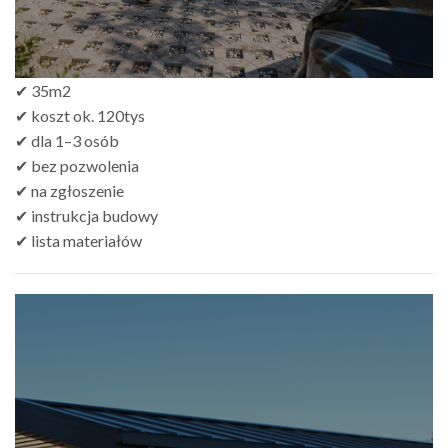
✔ 35m2
✔ koszt ok. 120tys
✔ dla 1–3 osób
✔ bez pozwolenia
✔ na zgłoszenie
✔ instrukcja budowy
✔ lista materiałów