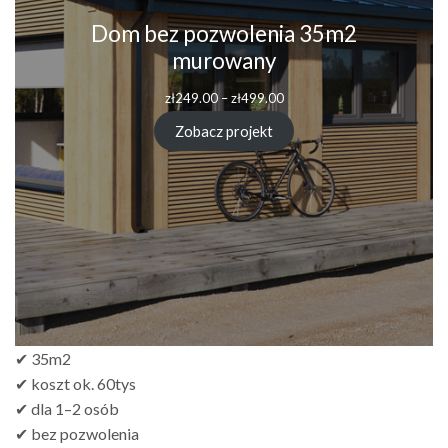
Dom bez pozwolenia 35m2
murowany
Zakres
zł
249.00
–
zł
499.00
cen:
od
Zobacz projekt
zł249.00
do
zł499.00
✔ 35m2
✔ koszt ok. 60tys
✔ dla 1–2 osób
✔ bez pozwolenia