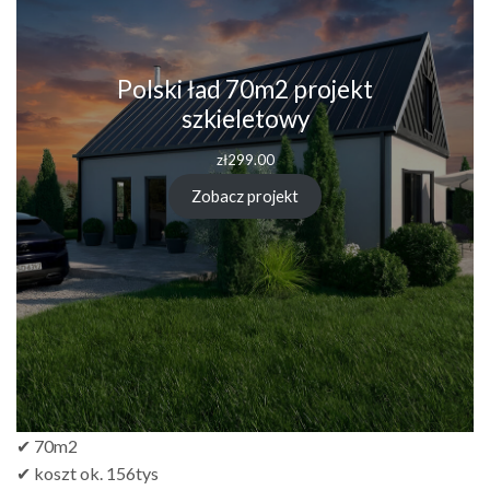
Polski ład 70m2 projekt
szkieletowy
zł
299.00
Zobacz projekt
✔ 70m2
✔ koszt ok. 156tys