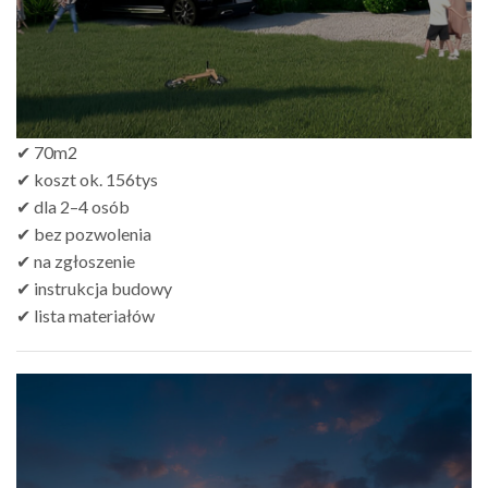
✔ 70m2
✔ koszt ok. 156tys
✔ dla 2–4 osób
✔ bez pozwolenia
✔ na zgłoszenie
✔ instrukcja budowy
✔ lista materiałów