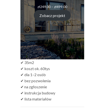
Zakres
zł
249.00
–
zł
499.00
cen:
od
Zobacz projekt
zł249.00
do
zł499.00
✔ 35m2
✔ koszt ok. 60tys
✔ dla 1–2 osób
✔ bez pozwolenia
✔ na zgłoszenie
✔ instrukcja budowy
✔ lista materiałów