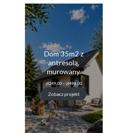
Dom 35m2 z
antresolą,
murowany.
Zakres
zł
249.00
–
zł
499.00
cen:
od
Zobacz projekt
zł249.00
do
zł499.00