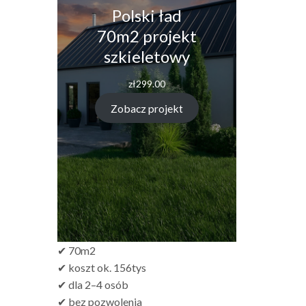
Polski ład
70m2 projekt
szkieletowy
zł
299.00
Zobacz projekt
✔ 70m2
✔ koszt ok. 156tys
✔ dla 2–4 osób
✔ bez pozwolenia