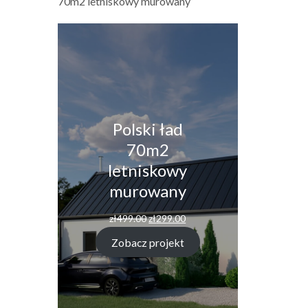
70m2 letniskowy murowany
Polski ład
70m2
letniskowy
murowany
Pierwotna
Aktualna
zł
499.00
zł
299.00
cena
cena
wynosiła:
wynosi:
Zobacz projekt
zł499.00.
zł299.00.