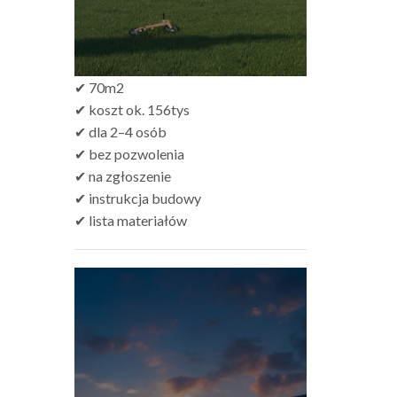
✔ 70m2
✔ koszt ok. 156tys
✔ dla 2–4 osób
✔ bez pozwolenia
✔ na zgłoszenie
✔ instrukcja budowy
✔ lista materiałów