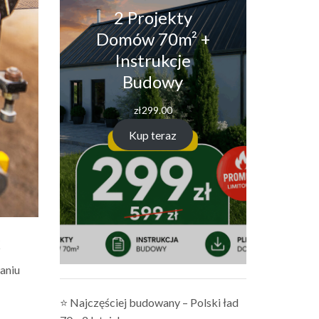
2 Projekty
Domów 70m² +
Instrukcje
Budowy
zł
299.00
Kup teraz
k
aniu
⭐ Najczęściej budowany – Polski ład