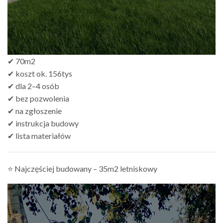
✔ 70m2
✔ koszt ok. 156tys
✔ dla 2–4 osób
✔ bez pozwolenia
✔ na zgłoszenie
✔ instrukcja budowy
✔ lista materiałów
⭐ Najczęściej budowany – 35m2 letniskowy