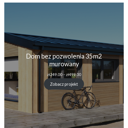
Dom bez pozwolenia 35m2
murowany
Zakres
zł
249.00
–
zł
499.00
cen:
od
Zobacz projekt
zł249.00
do
zł499.00