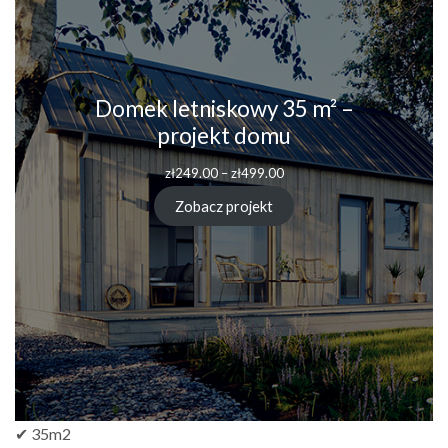
Domek letniskowy 35 m² –
projekt domu
Zakres
zł
249.00
–
zł
499.00
cen:
od
Zobacz projekt
zł249.00
do
zł499.00
✔ 35m2