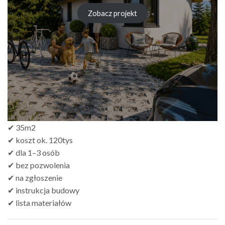
cen:
od
Zobacz projekt
zł249.00
do
zł499.00
✔ 35m2
✔ koszt ok. 120tys
✔ dla 1–3 osób
✔ bez pozwolenia
✔ na zgłoszenie
✔ instrukcja budowy
✔ lista materiałów