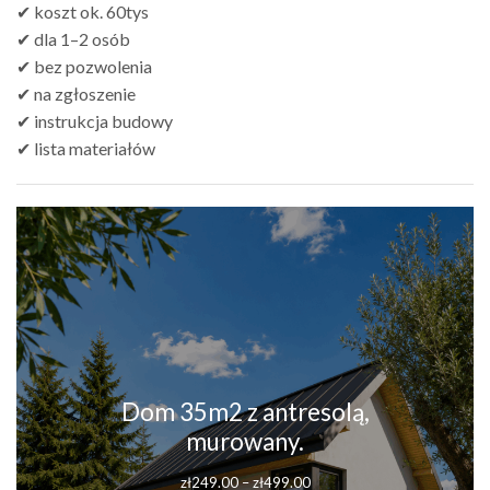
✔ koszt ok. 60tys
✔ dla 1–2 osób
✔ bez pozwolenia
✔ na zgłoszenie
✔ instrukcja budowy
✔ lista materiałów
Dom 35m2 z antresolą,
murowany.
Zakres
zł
249.00
–
zł
499.00