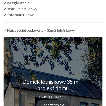
✔ na zgłoszenie
✔ instrukcja budowy
✔ lista materiałów
⭐ Najczęściej budowany – 35m2 letniskowy
Domek letniskowy 35 m² –
projekt domu
Zakres
zł
249.00
–
zł
499.00
cen:
od
Zobacz projekt