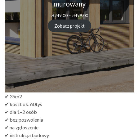
murowany
Zakres
zł
249.00
–
zł
499.00
cen:
od
Zobacz projekt
zł249.00
do
zł499.00
✔ 35m2
✔ koszt ok. 60tys
✔ dla 1–2 osób
✔ bez pozwolenia
✔ na zgłoszenie
✔ instrukcja budowy