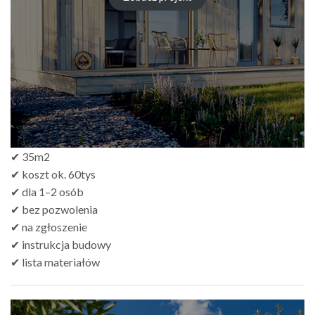
zł249.00
do
zł499.00
✔ 35m2
✔ koszt ok. 60tys
✔ dla 1–2 osób
✔ bez pozwolenia
✔ na zgłoszenie
✔ instrukcja budowy
✔ lista materiałów