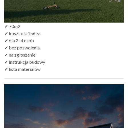
✔ 70m2
✔ koszt ok. 156tys
✔ dla 2–4 osób
✔ bez pozwolenia
✔ na zgłoszenie
✔ instrukcja budowy
✔ lista materiałów