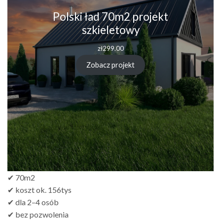
Polski ład 70m2 projekt
szkieletowy
zł
299.00
Zobacz projekt
✔ 70m2
✔ koszt ok. 156tys
✔ dla 2–4 osób
✔ bez pozwolenia