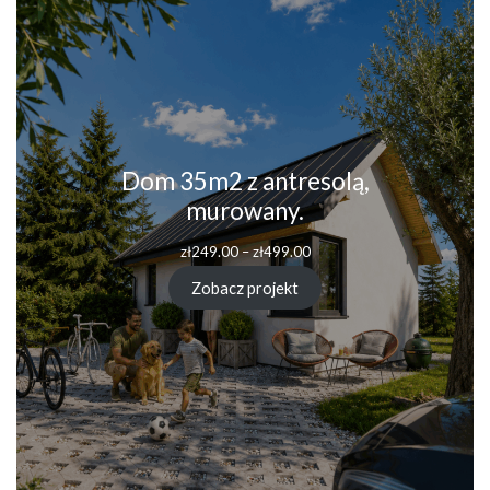
Dom 35m2 z antresolą,
murowany.
Zakres
zł
249.00
–
zł
499.00
cen:
od
Zobacz projekt
zł249.00
do
zł499.00