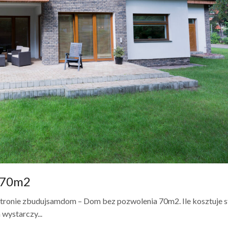
a 70m2
tronie zbudujsamdom – Dom bez pozwolenia 70m2. Ile kosztuje s
wystarczy...