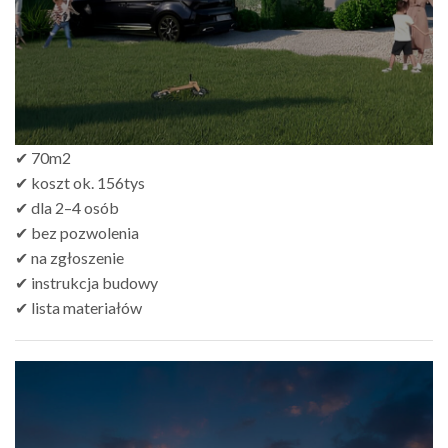
✔ 70m2
✔ koszt ok. 156tys
✔ dla 2–4 osób
✔ bez pozwolenia
✔ na zgłoszenie
✔ instrukcja budowy
✔ lista materiałów