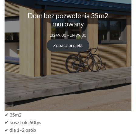
Dom bez pozwolenia 35m2
murowany
Zakres
zł
249.00
–
zł
499.00
cen:
od
Zobacz projekt
zł249.00
do
zł499.00
✔ 35m2
✔ koszt ok. 60tys
✔ dla 1–2 osób