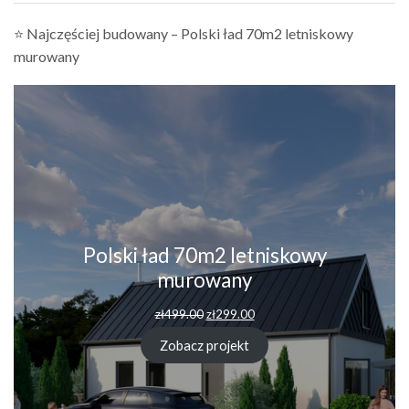
⭐ Najczęściej budowany – Polski ład 70m2 letniskowy
murowany
Polski ład 70m2 letniskowy
murowany
Pierwotna
Aktualna
zł
499.00
zł
299.00
cena
cena
wynosiła:
wynosi:
Zobacz projekt
zł499.00.
zł299.00.