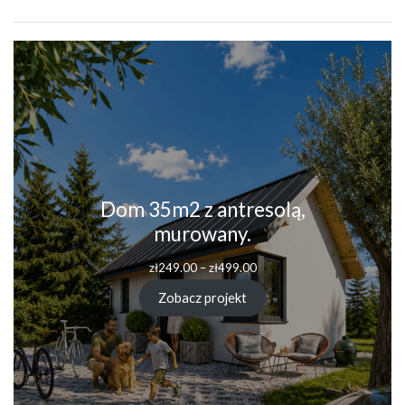
Dom 35m2 z antresolą,
murowany.
Zakres
zł
249.00
–
zł
499.00
cen:
od
Zobacz projekt
zł249.00
do
zł499.00