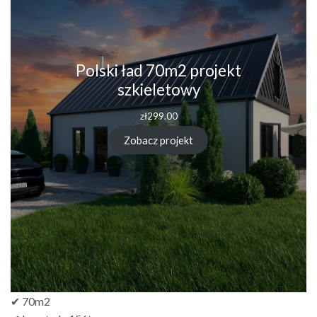
Polski ład 70m2 projekt
szkieletowy
zł
299.00
Zobacz projekt
✔ 70m2