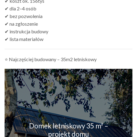
✔ koszt ok. 156tys
✔ dla 2–4 osób
✔ bez pozwolenia
✔ na zgłoszenie
✔ instrukcja budowy
✔ lista materiałów
⭐ Najczęściej budowany – 35m2 letniskowy
Domek letniskowy 35 m² –
projekt domu