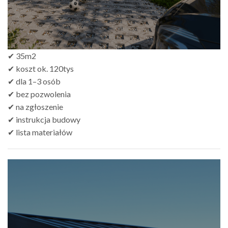
✔ 35m2
✔ koszt ok. 120tys
✔ dla 1–3 osób
✔ bez pozwolenia
✔ na zgłoszenie
✔ instrukcja budowy
✔ lista materiałów