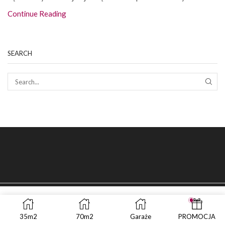
Continue Reading
SEARCH
SEAR
35m2
70m2
Garaże
PROMOCJA