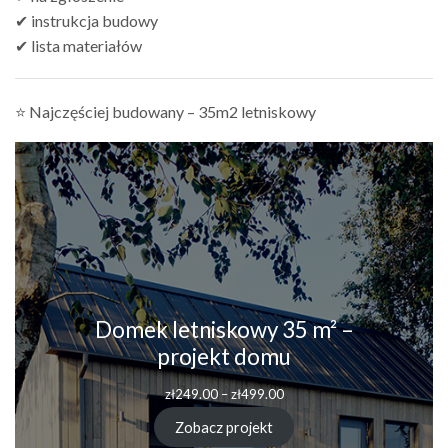
✔ instrukcja budowy
✔ lista materiałów
⭐ Najczęściej budowany – 35m2 letniskowy
Domek letniskowy 35 m² –
projekt domu
Zakres
zł
249.00
–
zł
499.00
cen:
od
Zobacz projekt
zł249.00