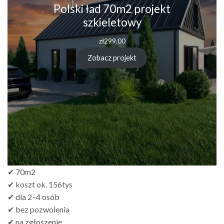
Polski ład 70m2 projekt
szkieletowy
zł
299.00
Zobacz projekt
✔ 70m2
✔ koszt ok. 156tys
✔ dla 2–4 osób
✔ bez pozwolenia
✔ na zgłoszenie