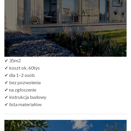
do
zł499.00
✔ 35m2
✔ koszt ok. 60tys
✔ dla 1–2 osób
✔ bez pozwolenia
✔ na zgłoszenie
✔ instrukcja budowy
✔ lista materiałów