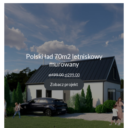
Polski ład 70m2 letniskowy
murowany
Pierwotna
Aktualna
zł
499.00
zł
299.00
cena
cena
wynosiła:
wynosi:
Zobacz projekt
zł499.00.
zł299.00.