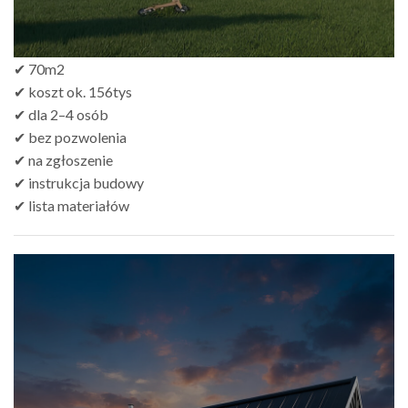
✔ 70m2
✔ koszt ok. 156tys
✔ dla 2–4 osób
✔ bez pozwolenia
✔ na zgłoszenie
✔ instrukcja budowy
✔ lista materiałów