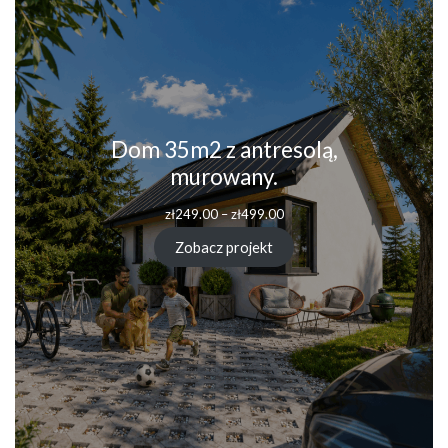
Dom 35m2 z antresolą,
murowany.
Zakres
zł
249.00
–
zł
499.00
cen:
od
Zobacz projekt
zł249.00
do
zł499.00