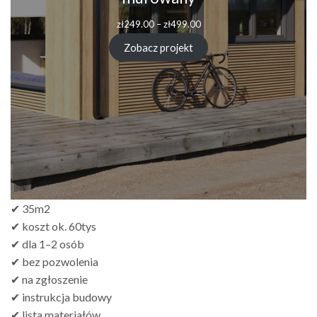
Zakres
zł
249.00
–
zł
499.00
cen:
od
Zobacz projekt
zł249.00
do
zł499.00
✔ 35m2
✔ koszt ok. 60tys
✔ dla 1–2 osób
✔ bez pozwolenia
✔ na zgłoszenie
✔ instrukcja budowy
✔ lista materiałów