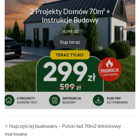
2 Projekty Domów 70m² +
Instrukcje Budowy
zł
299.00
Kup teraz
⭐ Najczęściej budowany – Polski ład 70m2 letniskowy
murowany