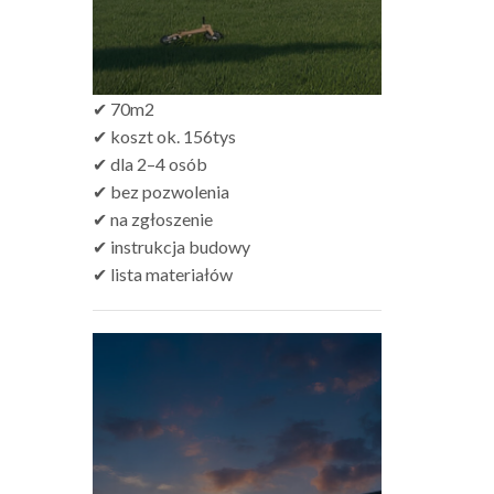
✔ 70m2
✔ koszt ok. 156tys
✔ dla 2–4 osób
✔ bez pozwolenia
✔ na zgłoszenie
✔ instrukcja budowy
✔ lista materiałów