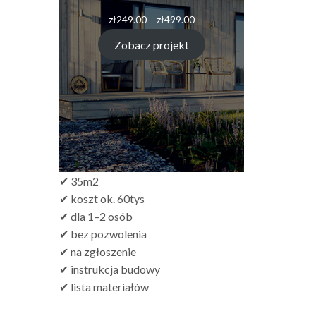
Zakres
zł
249.00
–
zł
499.00
cen:
od
Zobacz projekt
zł249.00
do
zł499.00
✔ 35m2
✔ koszt ok. 60tys
✔ dla 1–2 osób
✔ bez pozwolenia
✔ na zgłoszenie
✔ instrukcja budowy
✔ lista materiałów