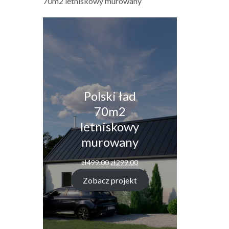
70m2 letniskowy murowany
Polski ład
70m2
letniskowy
murowany
Pierwotna
Aktualna
zł
499.00
zł
299.00
cena
cena
wynosiła:
wynosi:
Zobacz projekt
zł499.00.
zł299.00.