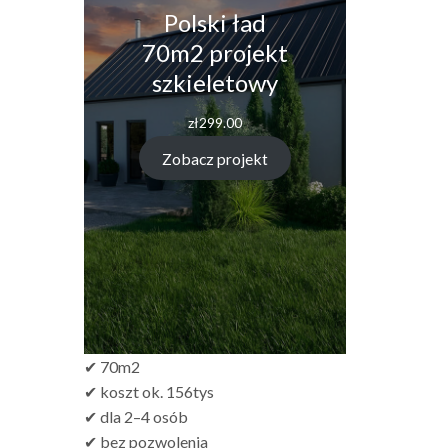
Polski ład
70m2 projekt
szkieletowy
zł
299.00
Zobacz projekt
✔ 70m2
✔ koszt ok. 156tys
✔ dla 2–4 osób
✔ bez pozwolenia