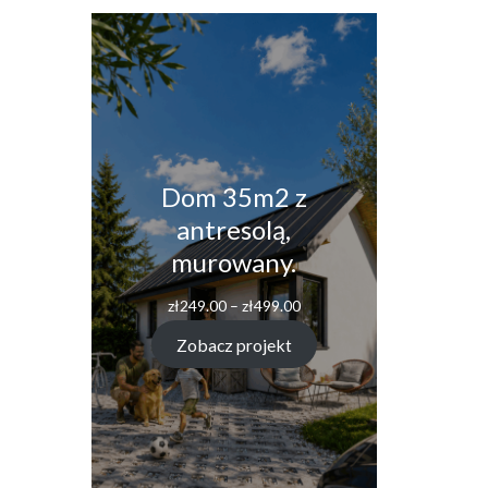
Dom 35m2 z
antresolą,
murowany.
Zakres
zł
249.00
–
zł
499.00
cen:
od
Zobacz projekt
zł249.00
do
zł499.00