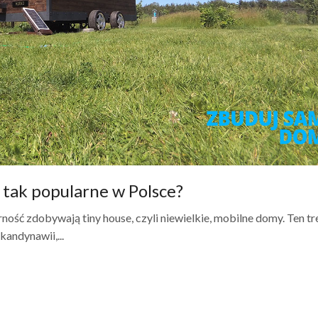
 tak popularne w Polsce?
ność zdobywają tiny house, czyli niewielkie, mobilne domy. Ten t
andynawii,...