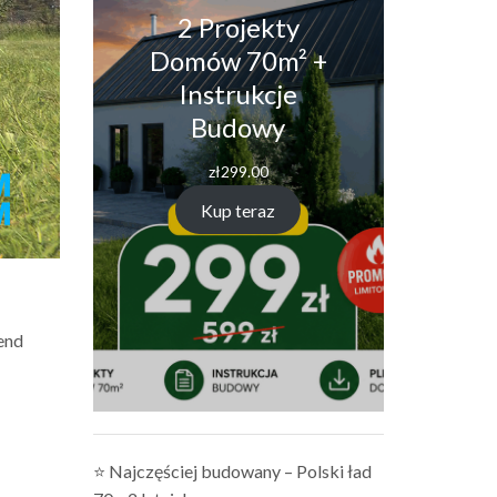
2 Projekty
Domów 70m² +
Instrukcje
Budowy
zł
299.00
Kup teraz
rend
⭐ Najczęściej budowany – Polski ład