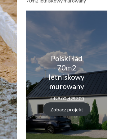
70m2 letniskowy murowany
Polski ład
70m2
letniskowy
murowany
Pierwotna
Aktualna
zł
499.00
zł
299.00
cena
cena
wynosiła:
wynosi:
Zobacz projekt
zł499.00.
zł299.00.