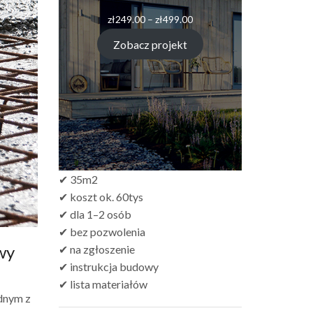
Zakres
zł
249.00
–
zł
499.00
cen:
od
Zobacz projekt
zł249.00
do
zł499.00
✔ 35m2
✔ koszt ok. 60tys
✔ dla 1–2 osób
✔ bez pozwolenia
wy
✔ na zgłoszenie
✔ instrukcja budowy
✔ lista materiałów
dnym z