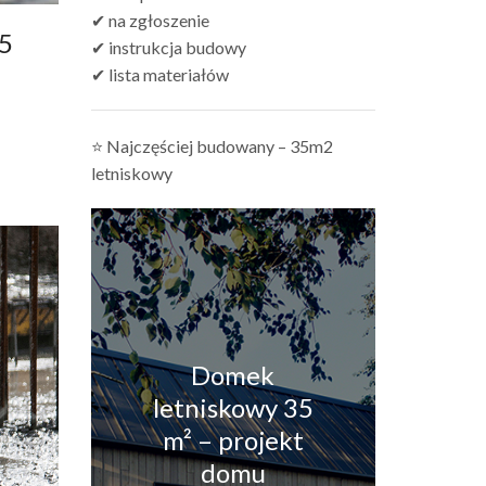
✔ na zgłoszenie
25
✔ instrukcja budowy
✔ lista materiałów
⭐ Najczęściej budowany – 35m2
letniskowy
Domek
letniskowy 35
m² – projekt
domu