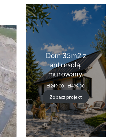
Dom 35m2 z
antresolą,
murowany.
Zakres
zł
249.00
–
zł
499.00
cen:
od
Zobacz projekt
zł249.00
do
zł499.00