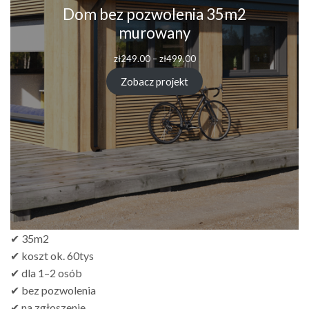
Dom bez pozwolenia 35m2
murowany
Zakres
zł
249.00
–
zł
499.00
cen:
od
Zobacz projekt
zł249.00
do
zł499.00
✔ 35m2
✔ koszt ok. 60tys
✔ dla 1–2 osób
✔ bez pozwolenia
✔ na zgłoszenie