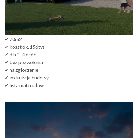
✔ 70m2
✔ koszt ok. 156tys
✔ dla 2–4 osób
✔ bez pozwolenia
✔ na zgłoszenie
✔ instrukcja budowy
✔ lista materiałów