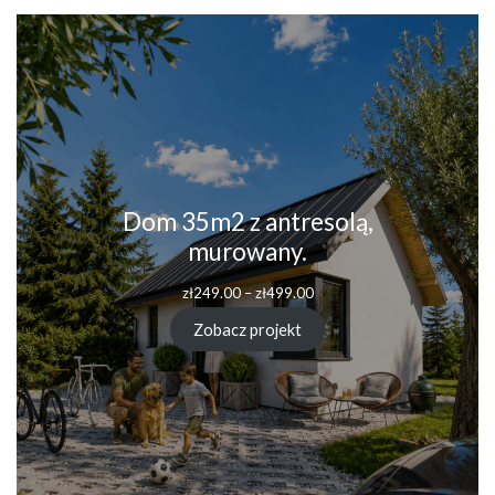
Dom 35m2 z antresolą,
murowany.
Zakres
zł
249.00
–
zł
499.00
cen:
od
Zobacz projekt
zł249.00
do
zł499.00