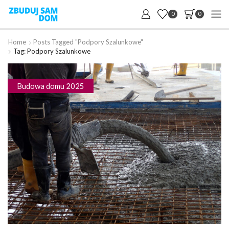
0
0
Home
Posts Tagged "podpory Szalunkowe"
Tag: Podpory Szalunkowe
Budowa domu 2025