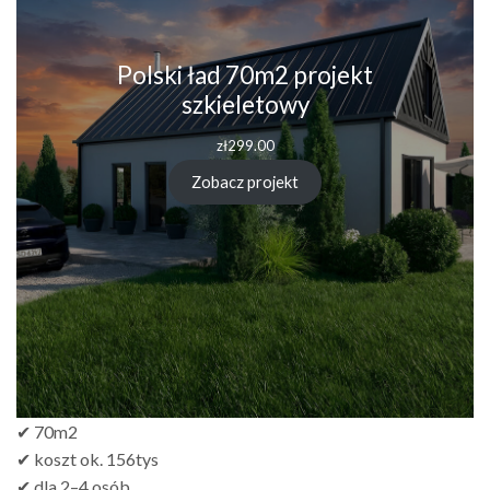
Polski ład 70m2 projekt
szkieletowy
zł
299.00
Zobacz projekt
✔ 70m2
✔ koszt ok. 156tys
✔ dla 2–4 osób