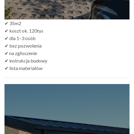
✔ 35m2
✔ koszt ok. 120tys
✔ dla 1–3 osób
✔ bez pozwolenia
✔ na zgłoszenie
✔ instrukcja budowy
✔ lista materiałów