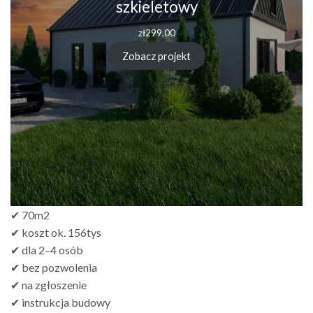
szkieletowy
zł
299.00
Zobacz projekt
✔ 70m2
✔ koszt ok. 156tys
✔ dla 2–4 osób
✔ bez pozwolenia
✔ na zgłoszenie
✔ instrukcja budowy