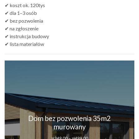
✔ koszt ok. 120tys
✔ dla 1–3 osób
✔ bez pozwolenia
✔ na zgłoszenie
✔ instrukcja budowy
✔ lista materiałów
Dom bez pozwolenia 35m2
murowany
Zakres
zł
249.00
–
zł
499.00