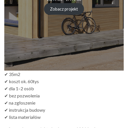
cen:
od
Zobacz projekt
zł249.00
do
zł499.00
✔ 35m2
✔ koszt ok. 60tys
✔ dla 1–2 osób
✔ bez pozwolenia
✔ na zgłoszenie
✔ instrukcja budowy
✔ lista materiałów