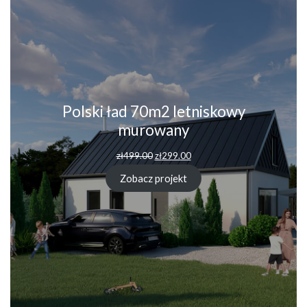
Polski ład 70m2 letniskowy
murowany
Pierwotna
Aktualna
zł
499.00
zł
299.00
cena
cena
wynosiła:
wynosi:
Zobacz projekt
zł499.00.
zł299.00.