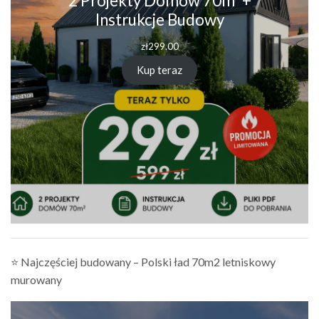
2 Projekty Domów 70m² +
Instrukcje Budowy
zł
299.00
Kup teraz
⭐ Najczęściej budowany – Polski ład 70m2 letniskowy
murowany