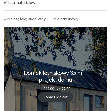
✔ lista materiałów
⭐ Najczęściej budowany – 35m2 letniskowy
Domek letniskowy 35 m² –
projekt domu
Zakres
zł
249.00
–
zł
499.00
cen:
od
Zobacz projekt
zł249.00
do
zł499.00