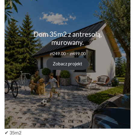
Dom 35m2 z antresolą,
murowany.
Zakres
zł
249.00
–
zł
499.00
cen:
od
Zobacz projekt
zł249.00
do
zł499.00
✔ 35m2