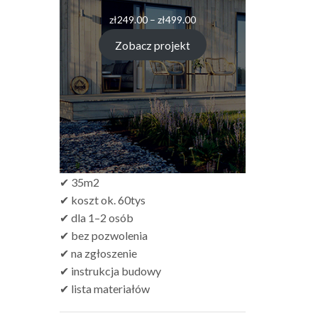
Zakres
zł
249.00
–
zł
499.00
cen:
od
Zobacz projekt
zł249.00
do
zł499.00
✔ 35m2
✔ koszt ok. 60tys
✔ dla 1–2 osób
✔ bez pozwolenia
✔ na zgłoszenie
✔ instrukcja budowy
✔ lista materiałów