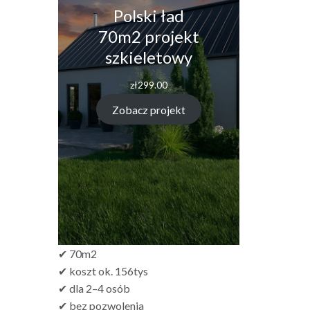
Polski ład
70m2 projekt
szkieletowy
zł
299.00
Zobacz projekt
✔ 70m2
✔ koszt ok. 156tys
✔ dla 2–4 osób
✔ bez pozwolenia