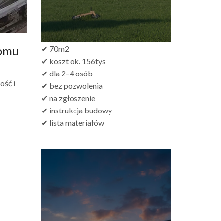
domu
✔ 70m2
✔ koszt ok. 156tys
✔ dla 2–4 osób
ość i
✔ bez pozwolenia
✔ na zgłoszenie
✔ instrukcja budowy
✔ lista materiałów