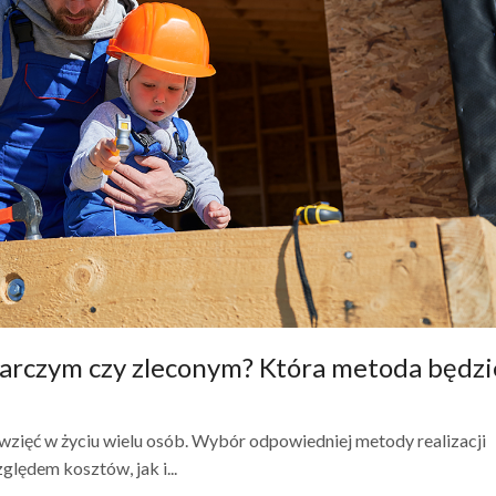
rczym czy zleconym? Która metoda będzi
zięć w życiu wielu osób. Wybór odpowiedniej metody realizacji
lędem kosztów, jak i...