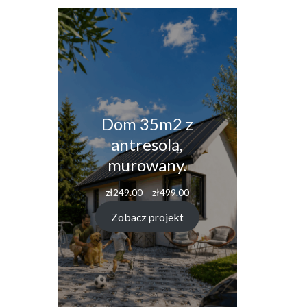
Dom 35m2 z
antresolą,
murowany.
Zakres
zł
249.00
–
zł
499.00
cen:
od
Zobacz projekt
zł249.00
do
zł499.00