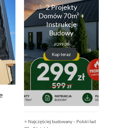
2 Projekty
Domów 70m² +
Instrukcje
Budowy
zł
299.00
Kup teraz
e
⭐ Najczęściej budowany – Polski ład