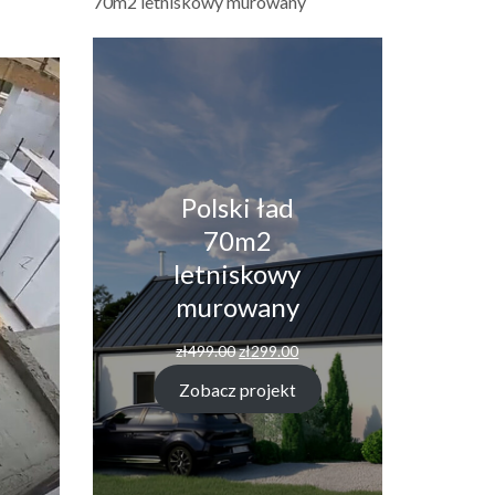
70m2 letniskowy murowany
Polski ład
70m2
letniskowy
murowany
Pierwotna
Aktualna
zł
499.00
zł
299.00
cena
cena
wynosiła:
wynosi:
Zobacz projekt
zł499.00.
zł299.00.