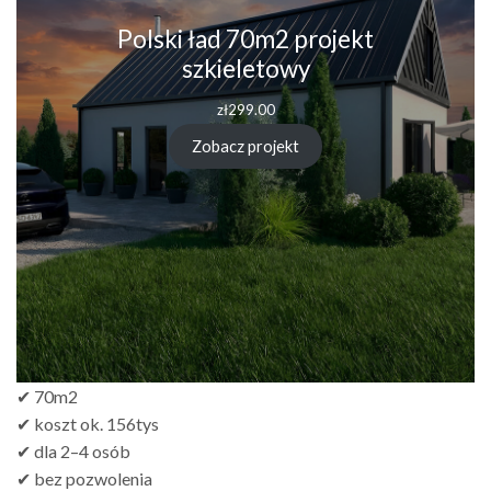
Polski ład 70m2 projekt
szkieletowy
zł
299.00
Zobacz projekt
✔ 70m2
✔ koszt ok. 156tys
✔ dla 2–4 osób
✔ bez pozwolenia