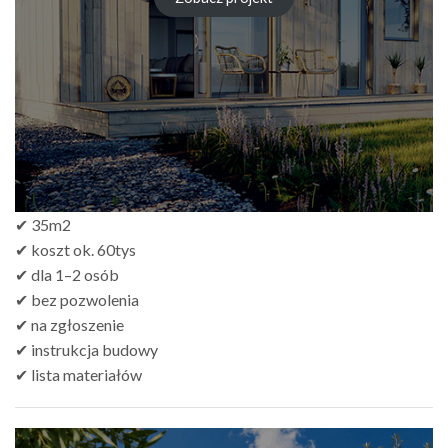
zł249.00
do
zł499.00
✔ 35m2
✔ koszt ok. 60tys
✔ dla 1–2 osób
✔ bez pozwolenia
✔ na zgłoszenie
✔ instrukcja budowy
✔ lista materiałów