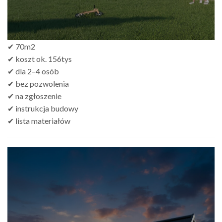
✔ 70m2
✔ koszt ok. 156tys
✔ dla 2–4 osób
✔ bez pozwolenia
✔ na zgłoszenie
✔ instrukcja budowy
✔ lista materiałów