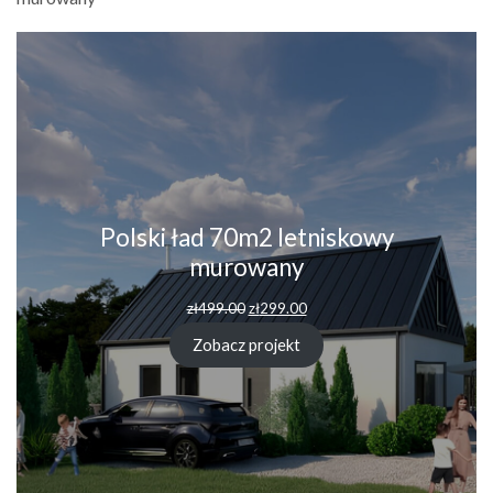
Polski ład 70m2 letniskowy
murowany
Pierwotna
Aktualna
zł
499.00
zł
299.00
cena
cena
wynosiła:
wynosi:
Zobacz projekt
zł499.00.
zł299.00.