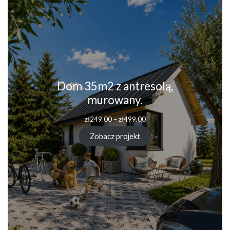
Dom 35m2 z antresolą,
murowany.
Zakres
zł
249.00
–
zł
499.00
cen:
od
Zobacz projekt
zł249.00
do
zł499.00