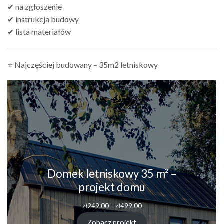
✔ na zgłoszenie
✔ instrukcja budowy
✔ lista materiałów
⭐ Najczęściej budowany – 35m2 letniskowy
Domek letniskowy 35 m² –
projekt domu
Zakres
zł
249.00
–
zł
499.00
cen:
od
Zobacz projekt