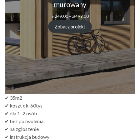
murowany
Zakres
zł
249.00
–
zł
499.00
cen:
od
Zobacz projekt
zł249.00
do
zł499.00
✔ 35m2
✔ koszt ok. 60tys
✔ dla 1–2 osób
✔ bez pozwolenia
✔ na zgłoszenie
✔ instrukcja budowy