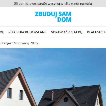
20 000 zadowolonych klientów od 2016 roku
WĘ
ZLECENIA BUDOWLANE
SPRAWDŹ DZIAŁKĘ
REALIZACJ
g: Projekt Murowany 70m2