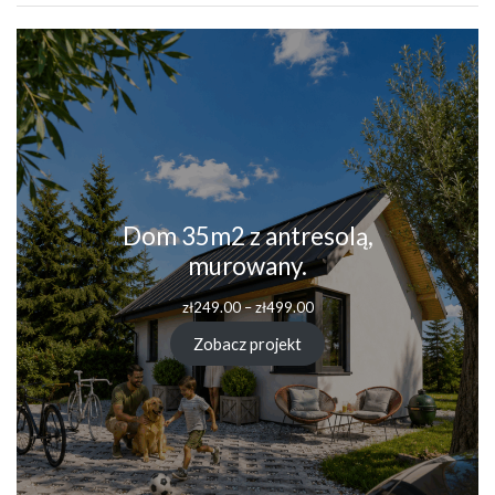
Dom 35m2 z antresolą,
murowany.
Zakres
zł
249.00
–
zł
499.00
cen:
od
Zobacz projekt
zł249.00
do
zł499.00