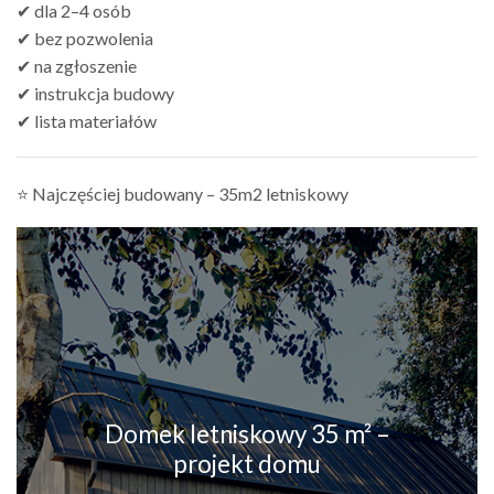
✔ dla 2–4 osób
✔ bez pozwolenia
✔ na zgłoszenie
✔ instrukcja budowy
✔ lista materiałów
⭐ Najczęściej budowany – 35m2 letniskowy
Domek letniskowy 35 m² –
projekt domu