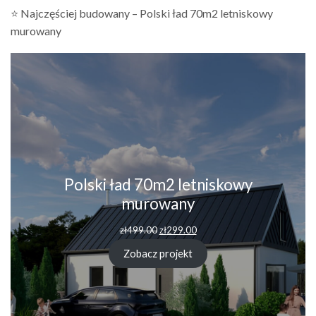
⭐ Najczęściej budowany – Polski ład 70m2 letniskowy
murowany
Polski ład 70m2 letniskowy
murowany
Pierwotna
Aktualna
zł
499.00
zł
299.00
cena
cena
wynosiła:
wynosi:
Zobacz projekt
zł499.00.
zł299.00.