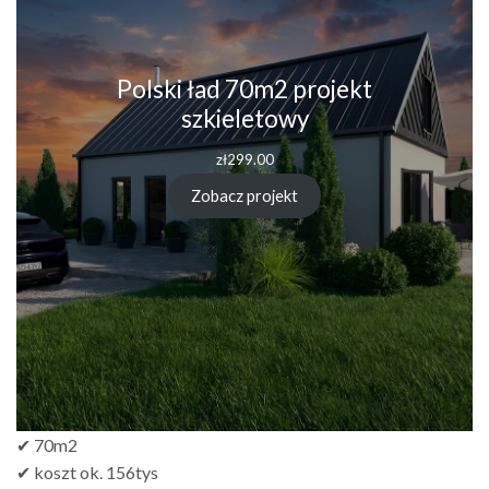
Polski ład 70m2 projekt
szkieletowy
zł
299.00
Zobacz projekt
✔ 70m2
✔ koszt ok. 156tys