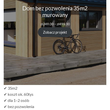
Dom bez pozwolenia 35m2
murowany
Zakres
zł
249.00
–
zł
499.00
cen:
od
Zobacz projekt
zł249.00
do
zł499.00
✔ 35m2
✔ koszt ok. 60tys
✔ dla 1–2 osób
✔ bez pozwolenia