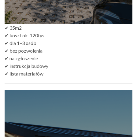
✔ 35m2
✔ koszt ok. 120tys
✔ dla 1–3 osób
✔ bez pozwolenia
✔ na zgłoszenie
✔ instrukcja budowy
✔ lista materiałów