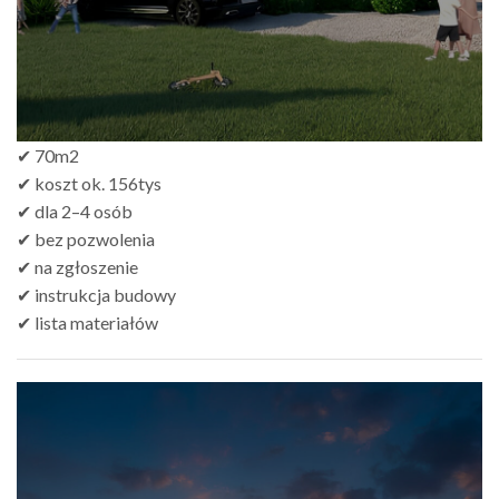
✔ 70m2
✔ koszt ok. 156tys
✔ dla 2–4 osób
✔ bez pozwolenia
✔ na zgłoszenie
✔ instrukcja budowy
✔ lista materiałów