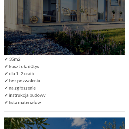
do
zł499.00
✔ 35m2
✔ koszt ok. 60tys
✔ dla 1–2 osób
✔ bez pozwolenia
✔ na zgłoszenie
✔ instrukcja budowy
✔ lista materiałów