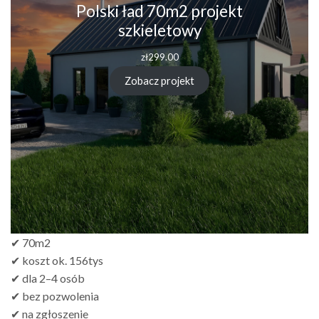
Polski ład 70m2 projekt
szkieletowy
zł
299.00
Zobacz projekt
✔ 70m2
✔ koszt ok. 156tys
✔ dla 2–4 osób
✔ bez pozwolenia
✔ na zgłoszenie