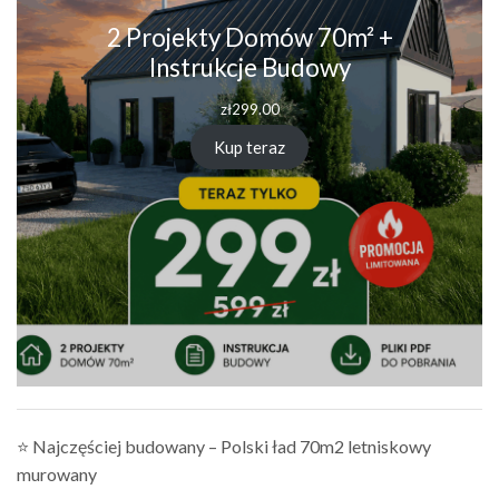
2 Projekty Domów 70m² +
Instrukcje Budowy
zł
299.00
Kup teraz
⭐ Najczęściej budowany – Polski ład 70m2 letniskowy
murowany