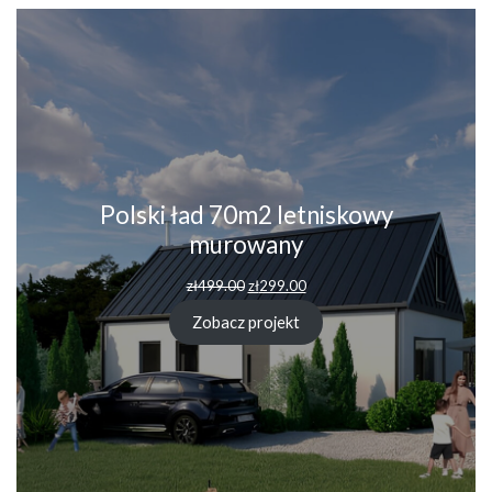
Polski ład 70m2 letniskowy
murowany
Pierwotna
Aktualna
zł
499.00
zł
299.00
cena
cena
wynosiła:
wynosi:
Zobacz projekt
zł499.00.
zł299.00.