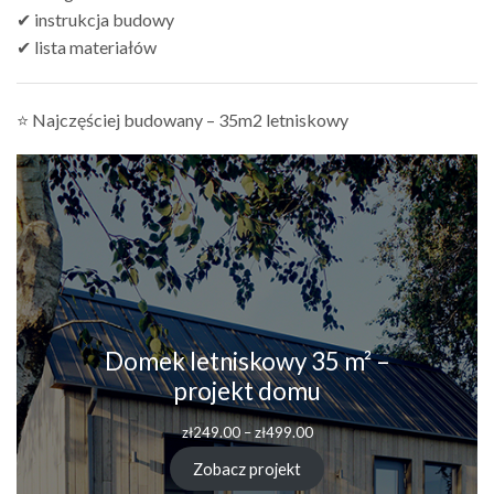
✔ instrukcja budowy
✔ lista materiałów
⭐ Najczęściej budowany – 35m2 letniskowy
Domek letniskowy 35 m² –
projekt domu
Zakres
zł
249.00
–
zł
499.00
cen:
od
Zobacz projekt
zł249.00