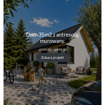
Dom 35m2 z antresolą,
murowany.
Zakres
zł
249.00
–
zł
499.00
cen:
od
Zobacz projekt
zł249.00
do
zł499.00