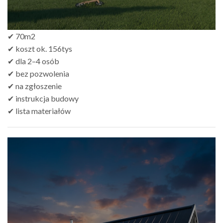
✔ 70m2
✔ koszt ok. 156tys
✔ dla 2–4 osób
✔ bez pozwolenia
✔ na zgłoszenie
✔ instrukcja budowy
✔ lista materiałów