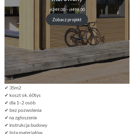
Zakres
zł
249.00
–
zł
499.00
cen:
od
Zobacz projekt
zł249.00
do
zł499.00
✔ 35m2
✔ koszt ok. 60tys
✔ dla 1–2 osób
✔ bez pozwolenia
✔ na zgłoszenie
✔ instrukcja budowy
✔ lista materiałów