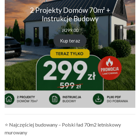
2 Projekty Domów 70m² +
Instrukcje Budowy
zł
299.00
Kup teraz
⭐ Najczęściej budowany – Polski ład 70m2 letniskowy
murowany