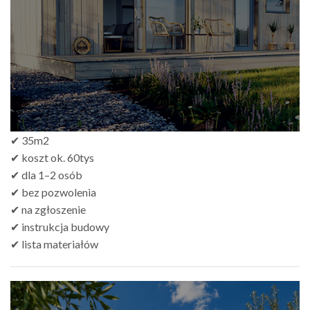
do
zł499.00
✔ 35m2
✔ koszt ok. 60tys
✔ dla 1–2 osób
✔ bez pozwolenia
✔ na zgłoszenie
✔ instrukcja budowy
✔ lista materiałów