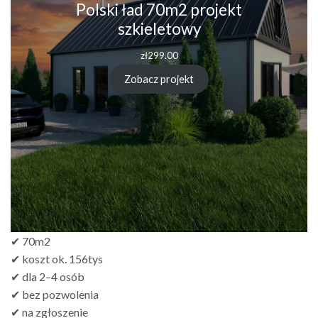
Polski ład 70m2 projekt
szkieletowy
zł
299.00
Zobacz projekt
✔ 70m2
✔ koszt ok. 156tys
✔ dla 2–4 osób
✔ bez pozwolenia
✔ na zgłoszenie