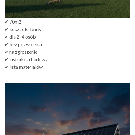
✔ 70m2
✔ koszt ok. 156tys
✔ dla 2–4 osób
✔ bez pozwolenia
✔ na zgłoszenie
✔ instrukcja budowy
✔ lista materiałów