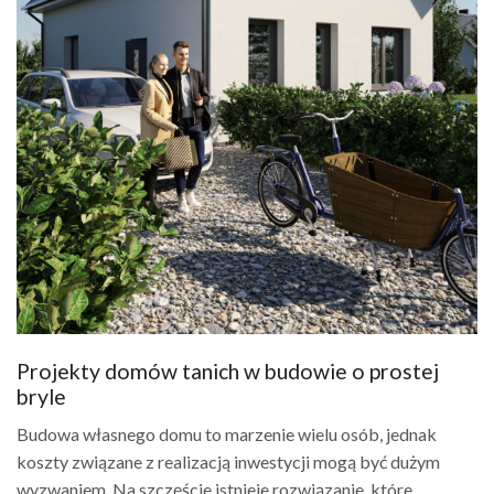
Projekty domów tanich w budowie o prostej
bryle
Budowa własnego domu to marzenie wielu osób, jednak
koszty związane z realizacją inwestycji mogą być dużym
wyzwaniem. Na szczęście istnieje rozwiązanie, które