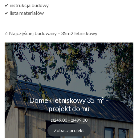
✔ instrukcja budowy
✔ lista materiałów
⭐ Najczęściej budowany – 35m2 letniskowy
Domek letniskowy 35 m² –
projekt domu
Zakres
zł
249.00
–
zł
499.00
cen:
od
Zobacz projekt
zł249.00