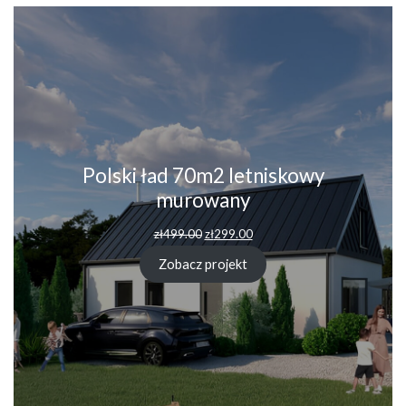
Polski ład 70m2 letniskowy
murowany
Pierwotna
Aktualna
zł
499.00
zł
299.00
cena
cena
wynosiła:
wynosi:
Zobacz projekt
zł499.00.
zł299.00.