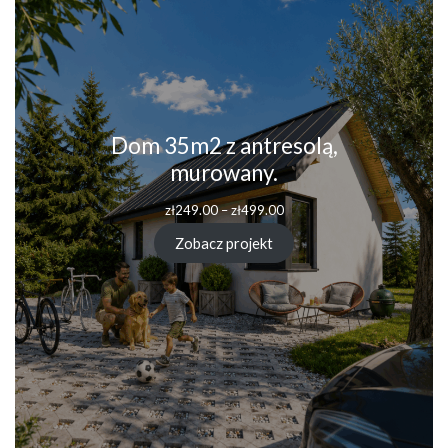
Dom 35m2 z antresolą,
murowany.
Zakres
zł
249.00
–
zł
499.00
cen:
od
Zobacz projekt
zł249.00
do
zł499.00