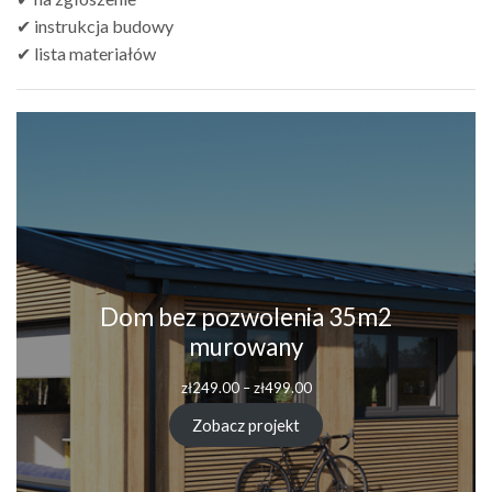
✔ instrukcja budowy
✔ lista materiałów
Dom bez pozwolenia 35m2
murowany
Zakres
zł
249.00
–
zł
499.00
cen:
od
Zobacz projekt
zł249.00
do
zł499.00