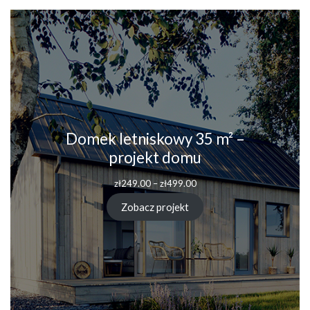
Domek letniskowy 35 m² –
projekt domu
Zakres
zł
249.00
–
zł
499.00
cen:
od
Zobacz projekt
zł249.00
do
zł499.00