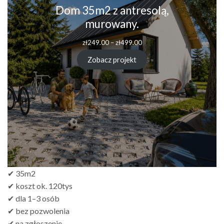
Dom 35m2 z antresolą,
murowany.
Zakres
zł
249.00
–
zł
499.00
cen:
od
Zobacz projekt
zł249.00
do
zł499.00
✔ 35m2
✔ koszt ok. 120tys
✔ dla 1–3 osób
✔ bez pozwolenia
✔ na zgłoszenie