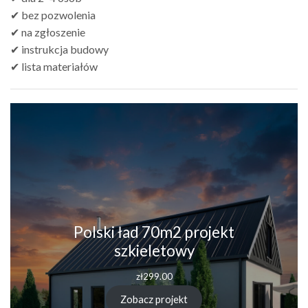
✔ bez pozwolenia
✔ na zgłoszenie
✔ instrukcja budowy
✔ lista materiałów
Polski ład 70m2 projekt
szkieletowy
zł
299.00
Zobacz projekt