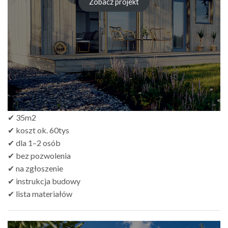
od
Zobacz projekt
zł249.00
do
zł499.00
✔ 35m2
✔ koszt ok. 60tys
✔ dla 1–2 osób
✔ bez pozwolenia
✔ na zgłoszenie
✔ instrukcja budowy
✔ lista materiałów