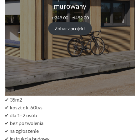
murowany
Zakres
zł
249.00
–
zł
499.00
cen:
od
Zobacz projekt
zł249.00
do
zł499.00
✔ 35m2
✔ koszt ok. 60tys
✔ dla 1–2 osób
✔ bez pozwolenia
✔ na zgłoszenie
✔ instrukcja budowy