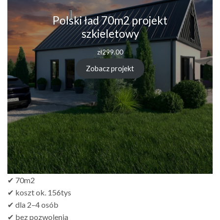
Polski ład 70m2 projekt
szkieletowy
zł
299.00
Zobacz projekt
✔ 70m2
✔ koszt ok. 156tys
✔ dla 2–4 osób
✔ bez pozwolenia