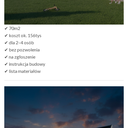
✔ 70m2
✔ koszt ok. 156tys
✔ dla 2–4 osób
✔ bez pozwolenia
✔ na zgłoszenie
✔ instrukcja budowy
✔ lista materiałów