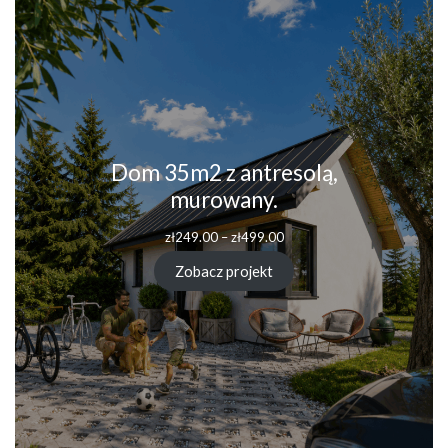
Dom 35m2 z antresolą,
murowany.
Zakres
zł
249.00
–
zł
499.00
cen:
od
Zobacz projekt
zł249.00
do
zł499.00