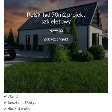
Polski ład 70m2 projekt
szkieletowy
zł
299.00
Zobacz projekt
✔ 70m2
✔ koszt ok. 156tys
✔ dla 2–4 osób