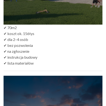
✔ 70m2
✔ koszt ok. 156tys
✔ dla 2–4 osób
✔ bez pozwolenia
✔ na zgłoszenie
✔ instrukcja budowy
✔ lista materiałów