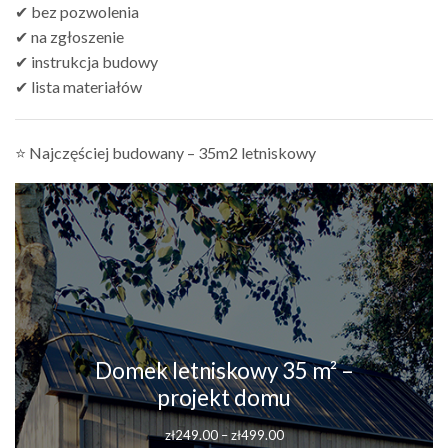
✔ bez pozwolenia
✔ na zgłoszenie
✔ instrukcja budowy
✔ lista materiałów
⭐ Najczęściej budowany – 35m2 letniskowy
Domek letniskowy 35 m² –
projekt domu
Zakres
zł
249.00
–
zł
499.00