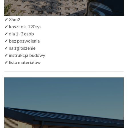
✔ 35m2
✔ koszt ok. 120tys
✔ dla 1–3 osób
✔ bez pozwolenia
✔ na zgłoszenie
✔ instrukcja budowy
✔ lista materiałów