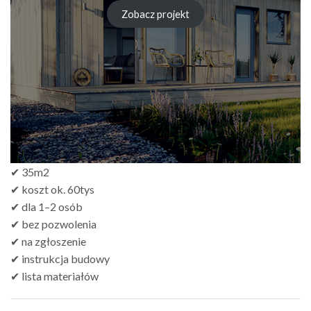
cen:
od
Zobacz projekt
zł249.00
do
zł499.00
✔ 35m2
✔ koszt ok. 60tys
✔ dla 1–2 osób
✔ bez pozwolenia
✔ na zgłoszenie
✔ instrukcja budowy
✔ lista materiałów