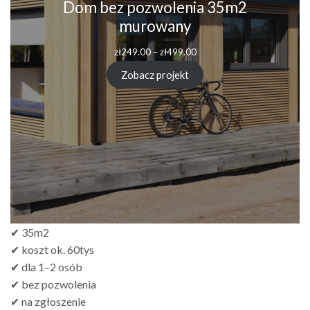
Dom bez pozwolenia 35m2
murowany
Zakres
zł
249.00
–
zł
499.00
cen:
od
Zobacz projekt
zł249.00
do
zł499.00
✔ 35m2
✔ koszt ok. 60tys
✔ dla 1–2 osób
✔ bez pozwolenia
✔ na zgłoszenie