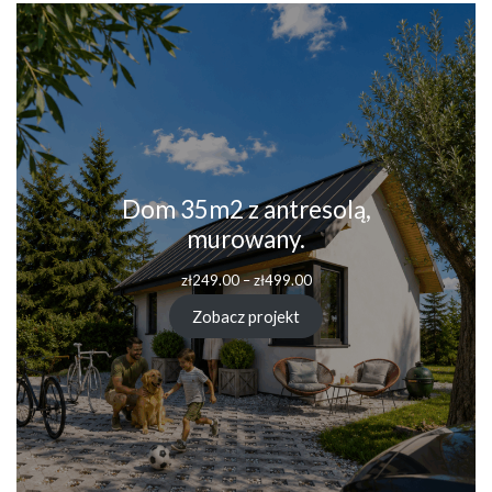
Dom 35m2 z antresolą,
murowany.
Zakres
zł
249.00
–
zł
499.00
cen:
od
Zobacz projekt
zł249.00
do
zł499.00