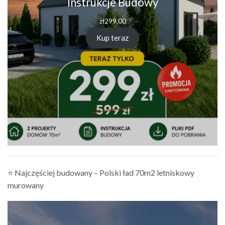
Instrukcje Budowy
zł
299.00
Kup teraz
⭐ Najczęściej budowany – Polski ład 70m2 letniskowy
murowany