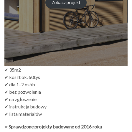
od
Zobacz projekt
zł249.00
do
zł499.00
✔ 35m2
✔ koszt ok. 60tys
✔ dla 1–2 osób
✔ bez pozwolenia
✔ na zgłoszenie
✔ instrukcja budowy
✔ lista materiałów
⭐
Sprawdzone projekty budowane od 2016 roku