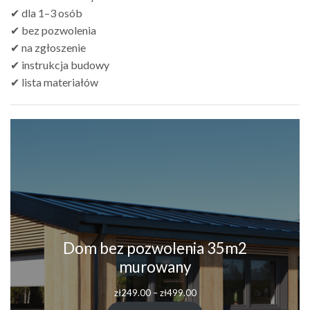
✔ dla 1–3 osób
✔ bez pozwolenia
✔ na zgłoszenie
✔ instrukcja budowy
✔ lista materiałów
Dom bez pozwolenia 35m2
murowany
Zakres
zł
249.00
–
zł
499.00
cen: