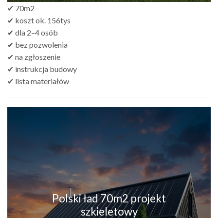
✔ 70m2
✔ koszt ok. 156tys
✔ dla 2–4 osób
✔ bez pozwolenia
✔ na zgłoszenie
✔ instrukcja budowy
✔ lista materiałów
Polski ład 70m2 projekt
szkieletowy