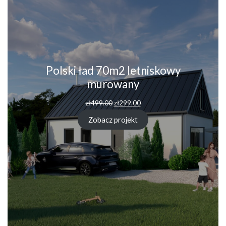
Polski ład 70m2 letniskowy
murowany
Pierwotna
Aktualna
zł
499.00
zł
299.00
cena
cena
wynosiła:
wynosi:
Zobacz projekt
zł499.00.
zł299.00.