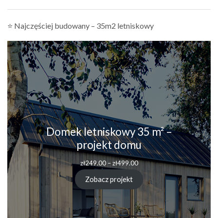
⭐ Najczęściej budowany – 35m2 letniskowy
Domek letniskowy 35 m² –
projekt domu
Zakres
zł
249.00
–
zł
499.00
cen:
od
Zobacz projekt
zł249.00
do
zł499.00