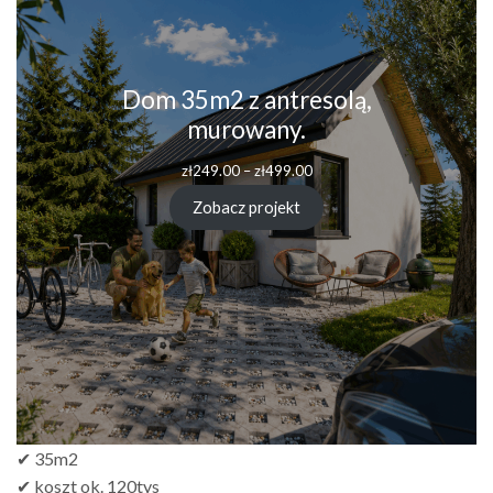
Dom 35m2 z antresolą,
murowany.
Zakres
zł
249.00
–
zł
499.00
cen:
od
Zobacz projekt
zł249.00
do
zł499.00
✔ 35m2
✔ koszt ok. 120tys