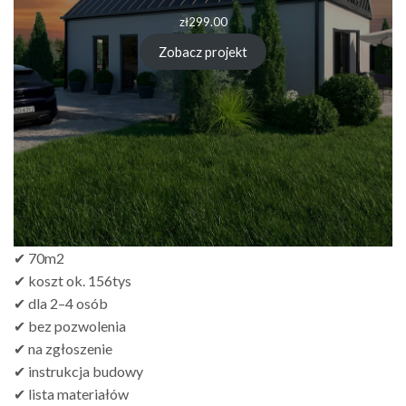
zł
299.00
Zobacz projekt
✔ 70m2
✔ koszt ok. 156tys
✔ dla 2–4 osób
✔ bez pozwolenia
✔ na zgłoszenie
✔ instrukcja budowy
✔ lista materiałów