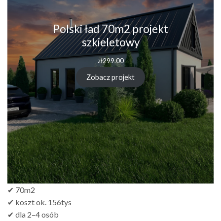
Polski ład 70m2 projekt
szkieletowy
zł
299.00
Zobacz projekt
✔ 70m2
✔ koszt ok. 156tys
✔ dla 2–4 osób