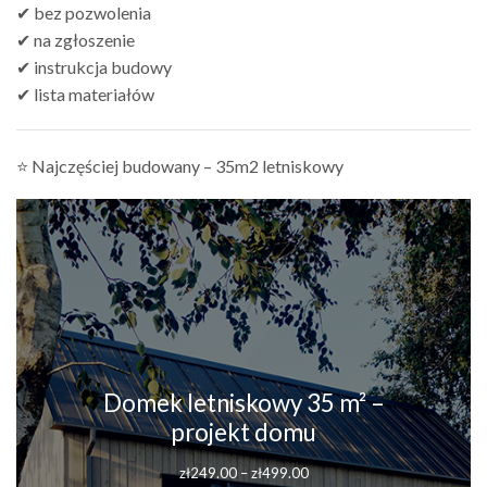
✔ bez pozwolenia
✔ na zgłoszenie
✔ instrukcja budowy
✔ lista materiałów
⭐ Najczęściej budowany – 35m2 letniskowy
Domek letniskowy 35 m² –
projekt domu
Zakres
zł
249.00
–
zł
499.00