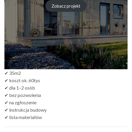
cen:
od
Zobacz projekt
zł249.00
do
zł499.00
✔ 35m2
✔ koszt ok. 60tys
✔ dla 1–2 osób
✔ bez pozwolenia
✔ na zgłoszenie
✔ instrukcja budowy
✔ lista materiałów