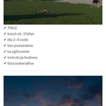
✔ 70m2
✔ koszt ok. 156tys
✔ dla 2–4 osób
✔ bez pozwolenia
✔ na zgłoszenie
✔ instrukcja budowy
✔ lista materiałów