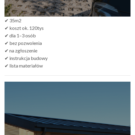
✔ 35m2
✔ koszt ok. 120tys
✔ dla 1–3 osób
✔ bez pozwolenia
✔ na zgłoszenie
✔ instrukcja budowy
✔ lista materiałów