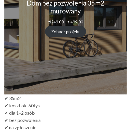
Dom bez pozwolenia 35m2
murowany
Zakres
zł
249.00
–
zł
499.00
cen:
od
Zobacz projekt
zł249.00
do
zł499.00
✔ 35m2
✔ koszt ok. 60tys
✔ dla 1–2 osób
✔ bez pozwolenia
✔ na zgłoszenie