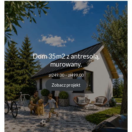
Dom 35m2 z antresolą,
murowany.
Zakres
zł
249.00
–
zł
499.00
cen:
od
Zobacz projekt
zł249.00
do
zł499.00