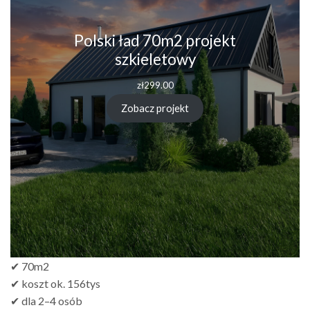
Polski ład 70m2 projekt
szkieletowy
zł
299.00
Zobacz projekt
✔ 70m2
✔ koszt ok. 156tys
✔ dla 2–4 osób