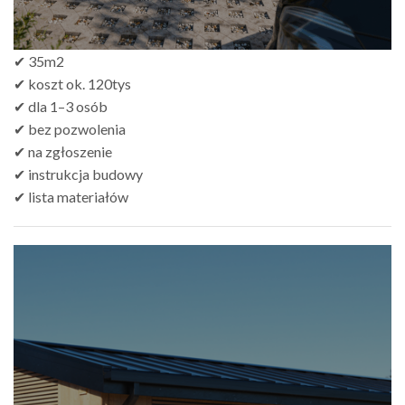
✔ 35m2
✔ koszt ok. 120tys
✔ dla 1–3 osób
✔ bez pozwolenia
✔ na zgłoszenie
✔ instrukcja budowy
✔ lista materiałów