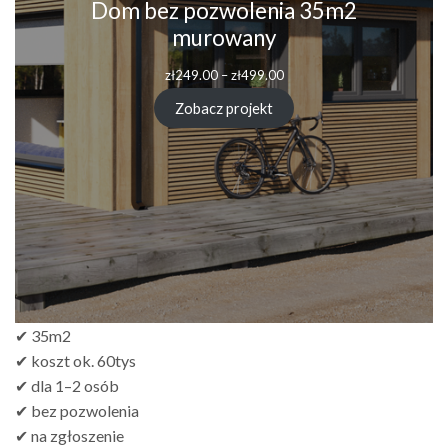
Dom bez pozwolenia 35m2
murowany
Zakres
zł
249.00
–
zł
499.00
cen:
od
Zobacz projekt
zł249.00
do
zł499.00
✔ 35m2
✔ koszt ok. 60tys
✔ dla 1–2 osób
✔ bez pozwolenia
✔ na zgłoszenie