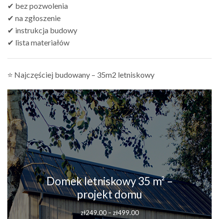
✔ bez pozwolenia
✔ na zgłoszenie
✔ instrukcja budowy
✔ lista materiałów
⭐ Najczęściej budowany – 35m2 letniskowy
Domek letniskowy 35 m² –
projekt domu
Zakres
zł
249.00
–
zł
499.00