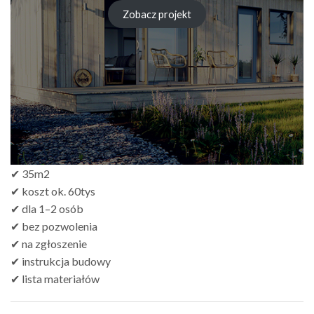
cen:
od
Zobacz projekt
zł249.00
do
zł499.00
✔ 35m2
✔ koszt ok. 60tys
✔ dla 1–2 osób
✔ bez pozwolenia
✔ na zgłoszenie
✔ instrukcja budowy
✔ lista materiałów