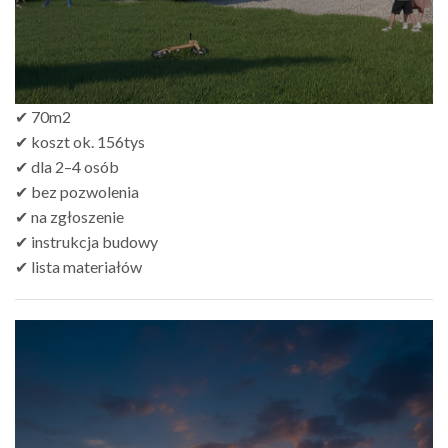
✔ 70m2
✔ koszt ok. 156tys
✔ dla 2–4 osób
✔ bez pozwolenia
✔ na zgłoszenie
✔ instrukcja budowy
✔ lista materiałów