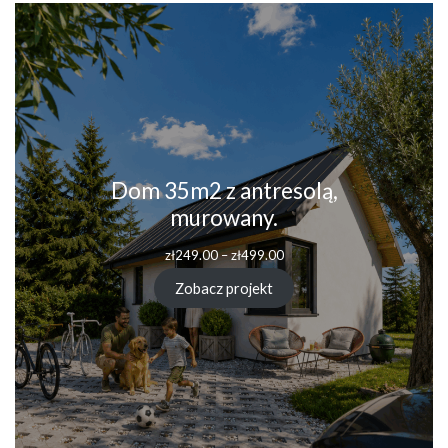
Dom 35m2 z antresolą,
murowany.
Zakres
zł
249.00
–
zł
499.00
cen:
od
Zobacz projekt
zł249.00
do
zł499.00