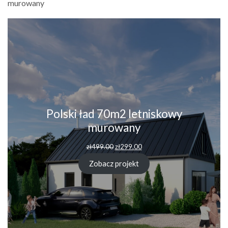
murowany
Polski ład 70m2 letniskowy
murowany
zł
499.00
zł
299.00
Zobacz projekt