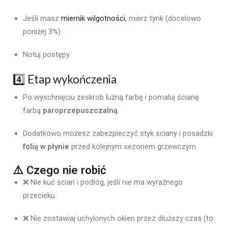
Jeśli masz
miernik wilgotności
, mierz tynk (docelowo
poniżej 3%).
Notuj postępy.
4️⃣ Etap wykończenia
Po wyschnięciu zeskrob luźną farbę i pomaluj ścianę
farbą
paroprzepuszczalną
.
Dodatkowo możesz zabezpieczyć styk ściany i posadzki
folią w płynie
przed kolejnym sezonem grzewczym.
⚠️ Czego nie robić
❌ Nie kuć ścian i podłóg, jeśli nie ma wyraźnego
przecieku.
❌ Nie zostawiaj uchylonych okien przez dłuższy czas (to