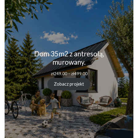
Dom 35m2 z antresolą,
murowany.
zł
249.00
–
zł
499.00
Zobacz projekt