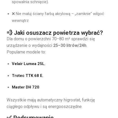
spowalnia schnięcie).
❌ Nie maluj ściany farbą akrylową – „zamknie” wilgoć
wewnątrz
💨 Jaki osuszacz powietrza wybrać?
Dla domu o powierzchni 70–80 m² sprawdzi się
urządzenie o wydajności
25–30 litrów/24h
.
Popularne modele to:
Velair Lumea 25L
,
Trotec TTK 68 E
,
Master DH 720
.
Wszystkie mają automatyczny higrostat, funkcję
ciągłego odpływu i są energooszczędne.
✅ Podsumowanie