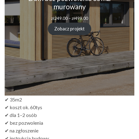
murowany
zł
249.00
–
zł
499.00
Zobacz projekt
✔ 35m2
✔ koszt ok. 60tys
✔ dla 1–2 osób
✔ bez pozwolenia
✔ na zgłoszenie
✔ instrukcja budowy