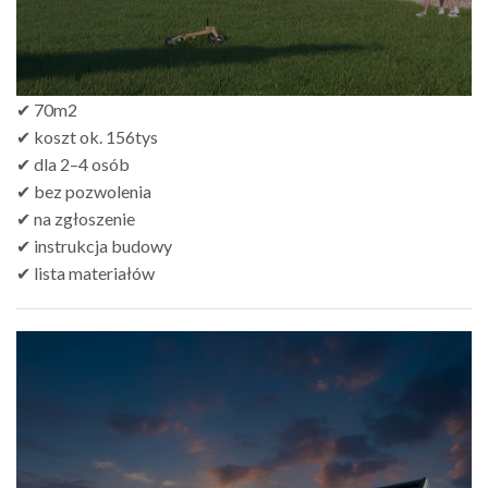
✔ 70m2
✔ koszt ok. 156tys
✔ dla 2–4 osób
✔ bez pozwolenia
✔ na zgłoszenie
✔ instrukcja budowy
✔ lista materiałów