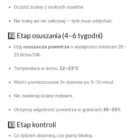
Oczyść ściany z mokrych osadów.
Nie maluj ani nie zakrywaj — tynk musi oddychać.
2️⃣ Etap osuszania (4–6 tygodni)
Użyj
osuszacza powietrza
o wydajności minimum 20–
25 litrów/24h.
Temperatura w domu:
22–23°C
.
Wietrz pomieszczenie 3× dziennie po 5–10 minut.
Nie zasłaniaj ściany meblami.
Utrzymuj wilgotność powietrza w granicach
45–55%
.
3️⃣ Etap kontroli
Co tydzień obserwuj, czy plamy bledną.